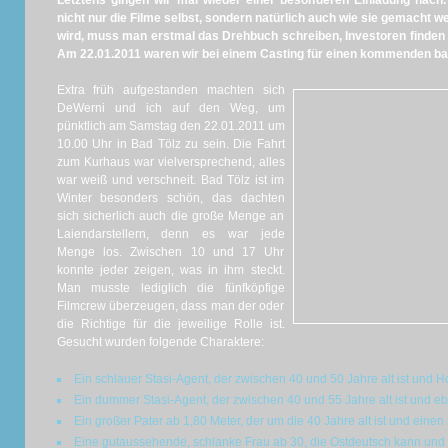
Letztens gingen wir mal wieder einer besonderen Einladung nach.
nicht nur die Filme selbst, sondern natürlich auch wie sie gemacht 
wird, muss man erstmal das Drehbuch schreiben, Investoren finden 
Am 22.01.2011 waren wir bei einem Casting für einen kommenden b
Extra früh aufgestanden machten sich
DeWerni und ich auf den Weg, um
pünktlich am Samstag den 22.01.2011 um
10.00 Uhr in Bad Tölz zu sein. Die Fahrt
zum Kurhaus war vielversprechend, alles
war weiß und verschneit. Bad Tölz ist im
Winter besonders schön, das dachten
sich sicherlich auch die große Menge an
Laiendarstellern, denn es war jede
Menge los. Zwischen 10 und 17 Uhr
konnte jeder zeigen, was in ihm steckt.
Man musste lediglich die fünfköpfige
Filmcrew überzeugen, dass man der oder
die Richtige für die jeweilige Rolle ist.
Gesucht wurden folgende Charaktere:
Ein schlauer Stasi-Agent, der zwischen 40 und 50 Jahre alt ist und 
Ein dummer Stasi-Agent, der zwischen 40 und 55 Jahre alt ist und 
Ein großer Pater ab 1,80 Meter, der um die 40 Jahre alt ist und einen 
Eine gutaussehende, schlanke Frau ab 30, die Ostdeutsch kann und be