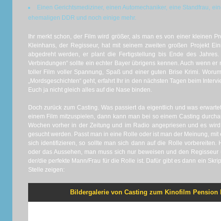
Einen Gerichtsmediziner, einen Automechaniker, eine Standfrau, ein
ehemaligen DDR und noch einige mehr.
Ihr merkt schon, der Film wird größer, als man es von einer kleinen
Kleinhans, der Regisseur, hat mit seinem zweiten großen Projekt Ein
abgedreht werden, er plant die Fertigstellung bis Ende des Jahres
Verbindungen“ sollte ein echter Bayer übrigens kennen. Auch wenn er n
toller Film voller Spannung, Spaß und einer guten Brise Krimi. Worum
„Mordsgeschichten“ geht, erfahrt Ihr in den nächsten Tagen beim Interv
Euch ja nicht gleich alles auf die Nase binden.
Doch zurück zum Casting. Was passiert da eigentlich und was erwarte
einem Film mitzuspielen, dann kann man bei so einem Casting durch
Wochen vorher in der Zeitung und im Radio angepriesen und es wird
gesucht werden. Passt man in eine Rolle oder ist man der Meinung, mi
sich identifizieren, so sollte man sich dann auf die Rolle vorbereiten.
oder das Aussehen, man muss sich nur beweisen und den Regisseur 
der/die perfekte Mann/Frau für die Rolle ist. Dafür gibt es dann ein Skri
Stelle zeigen:
Bildergalerie von Casting zum Kinofilm Pension Fr