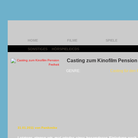
HOME
FILME
SPIELE
SONSTIGES
|
HÖRSPIELE/CDS
|
Casting zum Kinofilm Pension 
GENRE:
Casting für den 
31.01.2011 von Panikmike