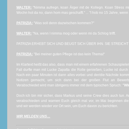
WALTER:
"Nimma aufregn, koan Ärger mit de Kollegn. Koan Stress m
Wochn hot da no, dann hom mas geschafft." ... "I hob no 15 Jahre, wen
PATRIZIA:
"Was soll denn dazwischen kommen?"
WALTER:
"Na, wenn I nimma mog oder wenn mi da Schlog trifft.
PATRIZIA ERHEBT SICH UND BEUGT SICH ÜBER IHN. SIE STREICHT
PATRIZIA:
"Bei meiner guten Pflege ist das kein Thema!“
Im Klartext heißt das also, dass man mit einem erfahrenen Schauspiele
Fall durfte man mit Lucke Zapatta die Rolle genießen, Lucke ist dur
Nach ein paar Minuten ist dann alles vorbei und der/die Nächste komm
Notizen gemacht, um sich dann bei der großen Flut an Bewerb
Verabschiedet wird man übrigens immer mit dem typischen Spruch:
"Wi
Doch ich bin mir sicher, dass Markus und seine Crew dies auch tun. A
verabschieden und warnen Euch gleich mal vor, im Mai beginnen die 
und wir werden wieder vor Ort sein, um Euch davon zu berichten.
WIR MELDEN UNS…