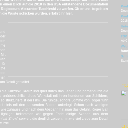
ir einen Blick auf die 2018 in den USA entstandene Dokumentation
Prod
Regisseurs Alexander Tuschinski zu werfen. Ob er uns begeistert
Deut
n die Wüste schicken würden, erfahrt ihr hier.
Prod
2018
Unter
Deut
 und
 der
FSK
er.
Ab 0
ilme
Webs
ssen
http
 Mit
Schl
ten
Stum
 für
 the
ben
ten
um Detail gestaltet.
FR
ns die Kurzdoku kreuz und quer durch das Leben und primär durch die
 unübersichtlich diese Werkstatt mit ihren hunderten von Schildern,
so strukturiert ist der Film. Die ruhige, sonore Stimme von Roger führt
st stets mit den passenden Bildern unterlegt. Schon nach wenigen
att wie zuhause und nach dem Abspann hat man das Gefühl, Roger Ball
 Highlight bekommen wir gegen Ende einige Szenen aus dem
rnival Show
" serviert, die deutlich zeigen, mit wie viel Liebe zum Detail
 wurde.
CH