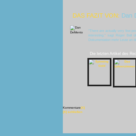
DAS FAZIT VON:
Dan 
"There are actually very few pe
interesting." sagt Roger Ball 
Dokumentation mehr Leute an di
Die letzten Artikel des Re
Kommentare
[X]
[X] schließen