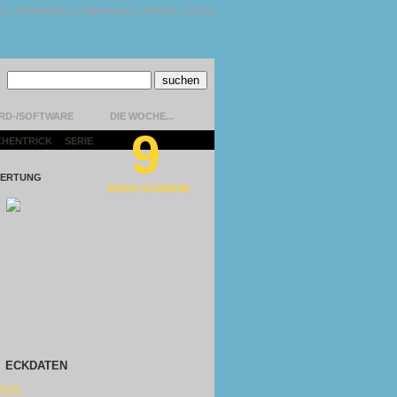
kt
|
Datenschutz
|
Impressum
|
Version 1.13.0.9
RD-/SOFTWARE
DIE WOCHE...
9
CHENTRICK
|
SERIE
|
ERTUNG
SEIDIG GLÄNZEND
ECKDATEN
KUS