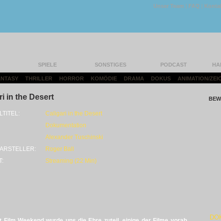
Unser Team
|
FAQ
|
Konta
SPIELE
SONSTIGES
PODCAST
HA
FANTASY
|
THRILLER
|
HORROR
|
KOMÖDIE
|
DRAMA
|
DOKUS
|
ANIMATION/ZEI
ri in the Desert
BEW
LTITEL:
Caligari in the Desert
Dokumentation
Alexander Tuschinski
ARSTELLER:
Roger Ball
T:
Streaming (22 Min)
DO
t Film Weekend wurde uns die Ehre zuteil, einige der Filme vorab