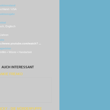
uktionsland
schland / USA
uktionsjahr
titel
sch, Englisch
 Jahren
ite
s://www.youtube.com/watch? ...
agwörter
mfilm • Wüste • Handarbeit
AUCH INTERESSANT
ANKIE FREAKO
UCKY - DIE MÖRDERPUPPE