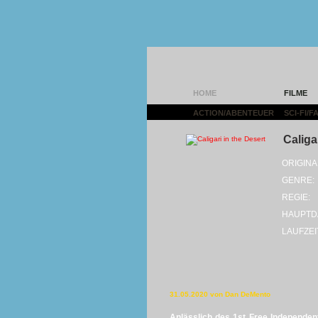
HOME
FILME
ACTION/ABENTEUER
|
SCI-FI/
Caliga
ORIGINA
GENRE:
REGIE:
HAUPTD
LAUFZEI
31.05.2020 von Dan DeMento
Anlässlich des 1st Free Independen