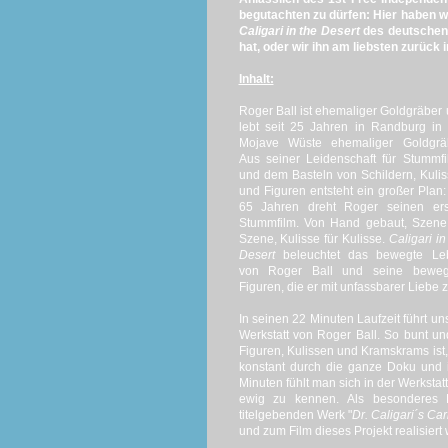
begutachten zu dürfen: Hier haben w
Caligari in the Desert
des deutschen 
hat, oder wir ihn am liebsten zurück i
Inhalt:
Roger Ball ist ehemaliger Goldgräber
lebt seit 25 Jahren in Randburg in
Mojave Wüste ehemaliger Goldgräb
Aus seiner Leidenschaft für Stummf
und dem Basteln von Schildern, Kuli
und Figuren entsteht ein großer Plan:
65 Jahren dreht Roger seinen ers
Stummfilm. Von Hand gebaut, Szene
Szene, Kulisse für Kulisse.
Caligari in
Desert
beleuchtet das bewegte Le
von Roger Ball und seine beweg
Figuren, die er mit unfassbarer Liebe z
In seinen 22 Minuten Laufzeit führt u
Werkstatt von Roger Ball. So bunt und
Figuren, Kulissen und Kramskrams ist, 
konstant durch die ganze Doku und i
Minuten fühlt man sich in der Werkst
ewig zu kennen. Als besonderes
titelgebenden Werk "
Dr. Caligari´s Ca
und zum Film dieses Projekt realisiert