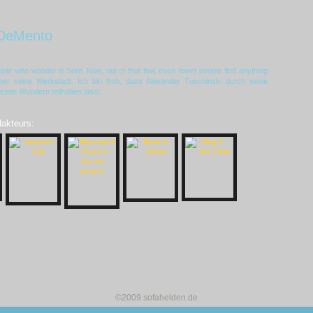
DeMento
ople who wander in here. Now, out of that few, even fewer people find anything
über seine Werkstadt. Ich bin froh, dass Alexander Tuschinski durch seine
esen Wundern teilhaben lässt.
dakteurs:
©2009 sofahelden.de