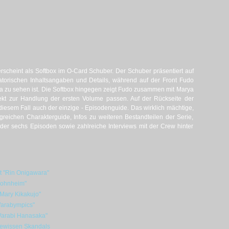
rscheint als Softbox im O-Card Schuber. Der Schuber präsentiert auf
gatorischen Inhaltsangaben und Details, während auf der Front Fudo
zu sehen ist. Die Softbox hingegen zeigt Fudo zusammen mit Marya
ekt zur Handlung der ersten Volume passen. Auf der Rückseite der
n diesem Fall auch der einzige - Episodenguide. Das wirklich mächtige,
greichen Charakterguide, Infos zu weiteren Bestandteilen der Serie,
 der sechs Episoden sowie zahlreiche Interviews mit der Crew hinter
t "Rin Onigawara"
 Wohnheim"
Mary Kikakujo"
Warabympics"
Warabi Hanasaka"
ewissen Skandals