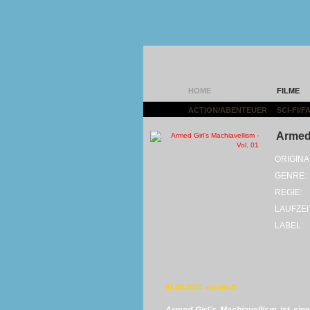
HOME
FILME
ACTION/ABENTEUER
|
SCI-FI/
Armed 
ORIGINA
GENRE:
REGIE:
LAUFZEI
LABEL:
03.09.2020 von MarS