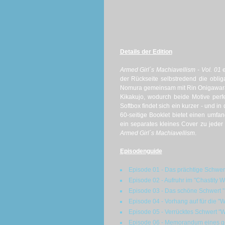
Details der Edition
Armed Girl´s Machiavellism - Vol. 01
e
der Rückseite selbstredend die obli
Nomura gemeinsam mit Rin Onigawara 
Kikakujo, wodurch beide Motive perf
Softbox findet sich ein kurzer - und i
60-seitige Booklet bietet einen umfan
ein separates kleines Cover zu jeder
Armed Girl´s Machiavellism
.
Episodenguide
Episode 01 - Das prächtige Schwer
Episode 02 - Aufruhr im "Chastity
Episode 03 - Das schöne Schwert "
Episode 04 - Vorhang auf für die "
Episode 05 - Verrücktes Schwert "
Episode 06 - Memorandum eines g