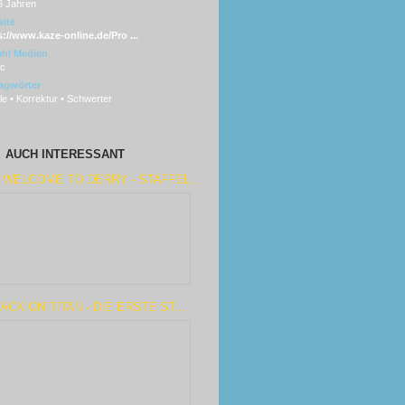
6 Jahren
ite
s://www.kaze-online.de/Pro ...
hl Medien
sc
agwörter
e • Korrektur • Schwerter
AUCH INTERESSANT
 WELCOME TO DERRY - STAFFEL...
ACK ON TITAN - DIE ERSTE ST...