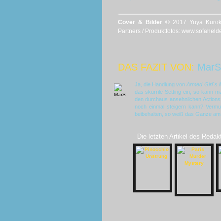
Cover & Bilder ©
2017 Yuya Kurok
Partners / Produktfotos: www.sofaheld
DAS FAZIT VON:
MarS
Ja, die Handlung von
Armed Girl´s 
das skurrile Setting ein, so kann 
den durchaus ansehnlichen Actionsz
noch einmal steigern kann? Vermutl
beibehalten, so weiß das Ganze am 
Die letzten Artikel des Redak