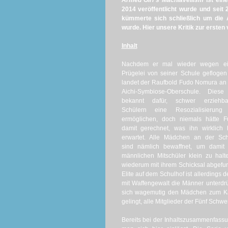
Armed Girl´s Machiavellism
ist ein
2014 veröffentlicht wurde und seit 
kümmerte sich schließlich um die 
wurde. Hier unsere Kritik zur ersten 
Inhalt
Nachdem er mal wieder wegen ei
Prügelei von seiner Schule geflogen 
landet der Raufbold Fudo Nomura an
Aichi-Symbiose-Oberschule. Diese 
bekannt dafür, schwer erziehba
Schülern eine Resozialisierung
ermöglichen, doch niemals hätte F
damit gerechnet, was ihn wirklich 
erwartet. Alle Mädchen an der Sch
sind nämlich bewaffnet, um damit 
männlichen Mitschüler klein zu hal
wiederum mit ihrem Schicksal abgef
Elite auf dem Schulhof ist allerdings
mit Waffengewalt die Männer unterdrü
sich wagemutig den Mädchen zum Kam
gelingt, alle Mitglieder der Fünf Schwe
Bereits bei der Inhaltszusammenfas