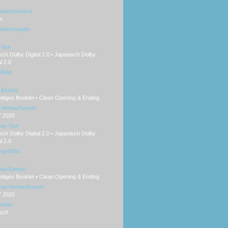
uktionsland
n
uktionsjahr
-Ton
ch Dolby Digital 2.0 • Japanisch Dolby
al 2.0
Bild
Extras
itiges Booklet • Clean Opening & Ending
Verkaufsstart
7.2020
ray-Ton
ch Dolby Digital 2.0 • Japanisch Dolby
al 2.0
ray-Bild
ray-Extras
itiges Booklet • Clean Opening & Ending
ray-Verkaufsstart
7.2020
titel
sch