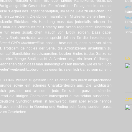
verbindet völligen Unsinn mit jeder Menge Kampfkunst, verzichtet
Ab 1
artig ausgefeilte Geschichte. Ein männlicher Protagonist in extremer
Webs
erse "Gegner des Tages" behaupten, um seine Ziele zu erreichen und
http
chen zu erobern. Die übrigen männlichen Mitstreiter dienen hier nur
Anza
skurrile Sidekicks. Als Handlung muss das jedenfalls reichen. Im
1 Di
rd man als Zuschauer mit Comedy und Action regelrecht überrannt,
Schl
e für einen zusätzlichen Hauch von Erotik sorgen. Dass dabei
Schul
Panty-Shots verzichtet wurde, spricht definitiv für die Inszenierung,
Armed Girl´s Machiavellism
absolut bewusst ist, dass hier vor allem
lt. Trotzdem gelingt es der Serie, die Actionszenen ansehnlich zu
ten auf Standbilder zurückzugreifen. Letzten Endes ist das Ganze so
ES:
eder eine Menge Spaß macht. Außerdem sorgt ein fieser Cliffhanger
Geschehen dafür, dass man unbedingt wissen möchte, wie es mit Fudo
er" weitergeht...obwohl das eigentlich ziemlich klar zu sein scheint.
ER LINK. wissen zu gefallen und zeichnen sich durch ansprechende
ergründe sowie ein schönes Charakterdesign aus. Die wichtigsten
eich gestaltet und weisen - jede für sich - ganz persönliche
rend die übrigen Charaktere konsequent austauschbar aussehen -
ATT
 deutsche Synchronisation ist hochwertig, kann aber einige nervige
rack ist nicht nur in Opening und Ending sehr fetzig, sondern passt
t zum Geschehen.