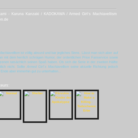
ami - Karuna Kanzaki / KADOKAWA / Armed Girl‘s Machiavellism
en.de
Machiavellism
ist völlig absurd und bar jegliches Sinns. Lässt man sich aber auf
man mit dem herrlich schrägen Humor, der ordentlichen Prise Fanservice sowie
enen tatsächlich seinen Spaß haben. Ob sich die Serie in der zweiten Hälfte
ich nicht. Sollte
Armed Girl´s Machiavellism
seine aktuelle Richtung jedoch
Ende aber immerhin gut zu unterhalten...
teurs: