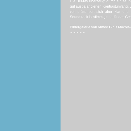
Die Blu-ray überzeugt durch ein saube
gut ausbalancierten Kontrastumfang. D
vor, präsentiert sich aber klar u
Soundtrack ist stimmig und für das Ge
Bildergalerie von Armed Girl’s Machiave