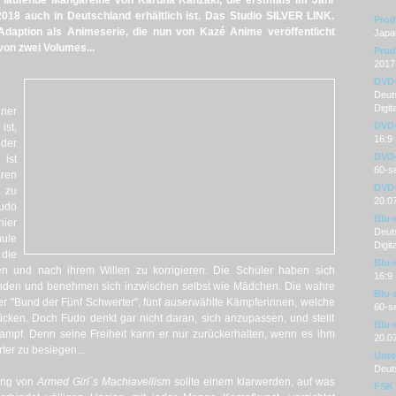
e laufende Mangareihe von Karuna Kanzaki, die erstmals im Jahr
2018 auch in Deutschland erhältlich ist. Das Studio SILVER LINK.
Prod
Adaption als Animeserie, die nun von Kazé Anime veröffentlicht
Japa
von zwei Volumes...
Prod
2017
DVD
Deuts
Digit
ner
DVD-
ist,
16:9
 der
DVD-
ist
60-se
ren
DVD-
 zu
20.0
udo
Blu-
hier
Deuts
ule
Digit
die
Blu-
ten und nach ihrem Willen zu korrigieren. Die Schüler haben sich
16:9
unden und benehmen sich inzwischen selbst wie Mädchen. Die wahre
Blu-
 der "Bund der Fünf Schwerter", fünf auserwählte Kämpferinnen, welche
60-se
cken. Doch Fudo denkt gar nicht daran, sich anzupassen, und stellt
Blu-
pf. Denn seine Freiheit kann er nur zurückerhalten, wenn es ihm
20.0
rter zu besiegen...
Unter
Deut
sung von
Armed Girl´s Machiavellism
sollte einem klarwerden, auf was
FSK