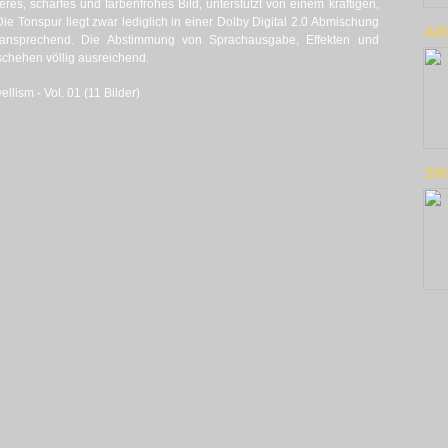
res, scharfes und farbenfrohes Bild, unterstützt von einem kräftigen,
ie Tonspur liegt zwar lediglich in einer Dolby Digital 2.0 Abmischung
ARC
nd ansprechend. Die Abstimmung von Sprachausgabe, Effekten und
schehen völlig ausreichend.
llism - Vol. 01 (11 Bilder)
SNO