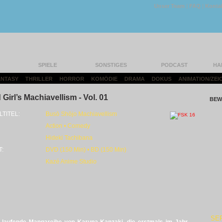
Unser Team
|
FAQ
|
Konta
SPIELE
SONSTIGES
PODCAST
HA
FANTASY
|
THRILLER
|
HORROR
|
KOMÖDIE
|
DRAMA
|
DOKUS
|
ANIMATION/ZEI
Girl’s Machiavellism - Vol. 01
BEW
LTITEL:
Busō Shōjo Machiavellism
Action • Comedy
Hideki Tachibana
T:
DVD (150 Min) • BD (150 Min)
Kazé Anime Studio
SE