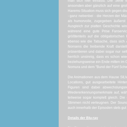
man sich hier einlässt. Die Serie 
ansonsten aber gänzlich auf eine groß
Harems-Situation muss sich gegen div
- ganz nebenbei - die Herzen der Mäd
als humorvolle, zugegeben äußerst 
Ausgleich zur platten Geschichte wi
während eine gute Prise Fanservic
größtenteils auf die obligatorischen 
ebenso wie die Tatsache, dass sich
Nonsens die treibende Kraft darstel
präsentieren und dabei sogar nur sel
herrlich unsinnig, dass es schon wi
beziehungsweise ein Ende mitten im 
Nomura und dem "Bund der Fünf Schwert
Die Animationen aus dem Hause SILV
Locations, gut ausgearbeitete Hint
Figuren sind dabei abwechslungsr
Wiedererkennungsmerkmale auf, wäh
teilweise sogar komplett gleich. Die
Stimmen nicht verleugnen. Der Soundt
auch innerhalb der Episoden stets gu
Details der Blu-ray