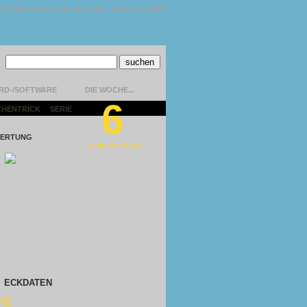
kt
|
Datenschutz
|
Impressum
|
Version 1.13.0.9
RD-/SOFTWARE
DIE WOCHE...
6
CHENTRICK
|
SERIE
|
ERTUNG
EINGESESSEN
ECKDATEN
RIE