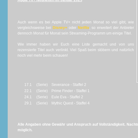
Apple TV+ Neuheiten im Januar 2025
Auch wenn es bei Apple TV+ nicht jeden Monat so viel gibt, wie
vergleichsweise bei
Disney+
oder
Netflix
, so erweitert der Anbieter
dennoch Monat für Monat sein Streaming-Programm um einige Titel.
Wie immer haben wir Euch eine Liste gemacht und von uns
rezensierte Titel auch verlinkt. Viel Spaß beim stöbern und natürlich
noch viel mehr beim schauen!
17.1
(Serie)
Severance - Staffel 2
22.1
(Serie)
Prime Finder - Staffel 1
24.1
(Serie)
Eule Eva - Staffel 2
29.1
(Serie)
Mythic Quest - Staffel 4
Alle Angaben ohne Gewähr und Anspruch auf Vollständigkeit. Nachtr
möglich.