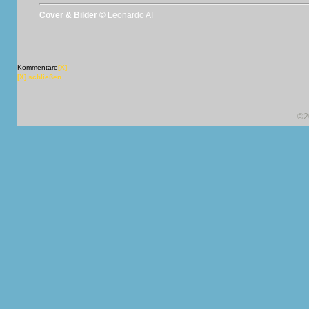
Cover & Bilder ©
Leonardo AI
Kommentare
[X]
[X] schließen
©2