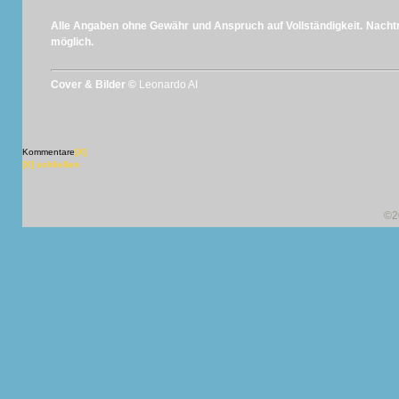
Alle Angaben ohne Gewähr und Anspruch auf Vollständigkeit. Nachtr
möglich.
Cover & Bilder ©
Leonardo AI
Kommentare
[X]
[X] schließen
©2