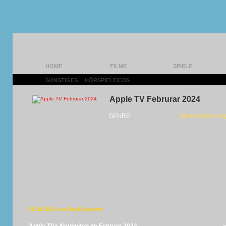
HOME
FILME
SPIELE
SONSTIGES
|
HÖRSPIELE/CDS
|
Apple TV Februrar 2024
GENRE:
Neuerscheinung
05.02.2024 von Beef Supreme