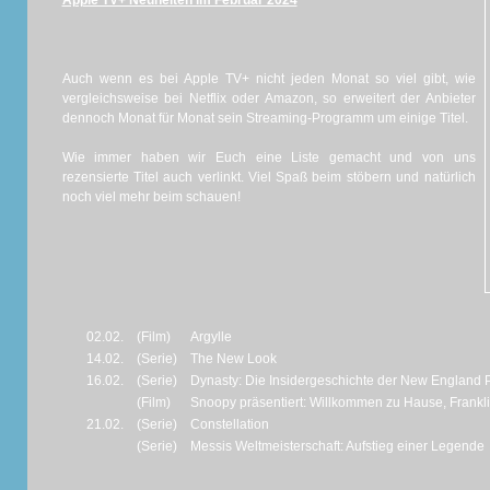
Apple TV+ Neuheiten im Februar 2024
Auch wenn es bei Apple TV+ nicht jeden Monat so viel gibt, wie
vergleichsweise bei Netflix oder Amazon, so erweitert der Anbieter
dennoch Monat für Monat sein Streaming-Programm um einige Titel.
Wie immer haben wir Euch eine Liste gemacht und von uns
rezensierte Titel auch verlinkt. Viel Spaß beim stöbern und natürlich
noch viel mehr beim schauen!
02.02.
(Film)
Argylle
14.02.
(Serie)
The New Look
16.02.
(Serie)
Dynasty: Die Insidergeschichte der New England P
(Film)
Snoopy präsentiert: Willkommen zu Hause, Frankl
21.02.
(Serie)
Constellation
(Serie)
Messis Weltmeisterschaft: Aufstieg einer Legende