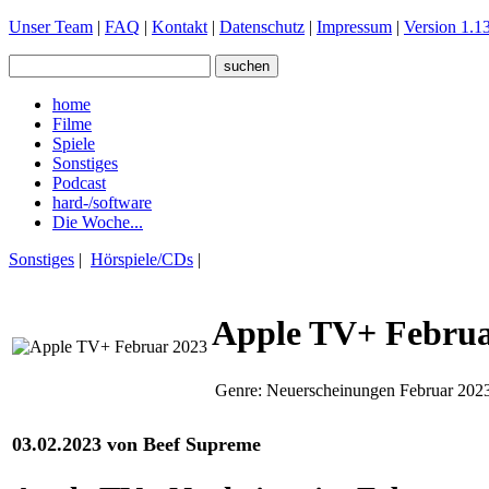
Unser Team
|
FAQ
|
Kontakt
|
Datenschutz
|
Impressum
|
Version 1.13
home
Filme
Spiele
Sonstiges
Podcast
hard-/software
Die Woche...
Sonstiges
|
Hörspiele/CDs
|
Apple TV+ Februa
Genre:
Neuerscheinungen Februar 202
03.02.2023 von Beef Supreme