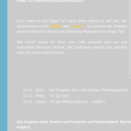
Apple TV+ Neuheiten im Dezember 2025
Auch wenn es bei Apple TV+ nicht jeden Monat so viel gibt, wie
vergleichsweise bei
Netflix
oder
Disney+
, so erweitert der Anbieter
dennoch Monat für Monat sein Streaming-Programm um einige Titel.
Wie immer haben wir Euch eine Liste gemacht und von uns
rezensierte Titel auch verlinkt. Viel Spaß beim stöbern und natürlich
noch viel mehr beim schauen!
05.12.
(Film)
Die Fraggles: Der erste Schnee Feiertagsspecial
12.12.
(Film)
F1: Der Film
19.12.
(Serie)
Für die Wildnis geboren - Staffel 1
Alle Angaben ohne Gewähr und Anspruch auf Vollständigkeit. Nachtr
möglich.