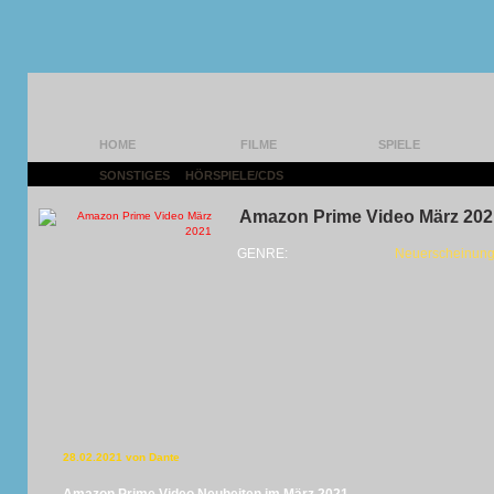
HOME
FILME
SPIELE
SONSTIGES
|
HÖRSPIELE/CDS
|
Amazon Prime Video März 202
GENRE:
Neuerscheinung
28.02.2021 von Dante