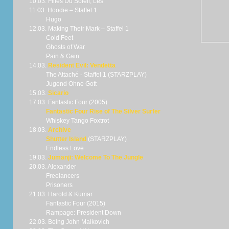
10.03. Filles Du Soleil, Les
11.03. Hoodie – Staffel 1
Hugo
12.03. Making Their Mark – Staffel 1
Cold Feet
Ghosts of War
Pain & Gain
14.03.
Resident Evil: Vendetta
The Attaché - Staffel 1 (STARZPLAY)
Jugend Ohne Gott
15.03.
Sicario
17.03. Fantastic Four (2005)
Fantastic Four Rise of The Silver Surfer
Whiskey Tango Foxtrot
18.03.
Archive
Shutter Island
(STARZPLAY)
Endless Love
19.03.
Jumanji: Welcome To The Jungle
20.03. Alexander
Freelancers
Prisoners
21.03. Harold & Kumar
Fantastic Four (2015)
Rampage: President Down
22.03. Being John Malkovich