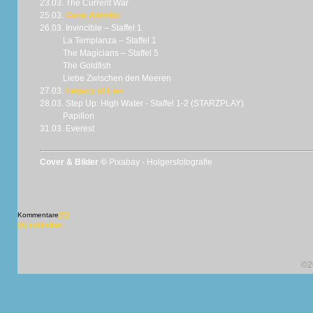
23.03. The Current War
25.03.
Guns Akimbo
26.03. Invincible – Staffel 1
La Templanza – Staffel 1
The Magicians – Staffel 5
The Goldfish
Liebe Zwischen den Meeren
27.03.
Legacy of Lies
28.03. Step Up: High Water - Staffel 1-2 (STARZPLAY)
Papillon
31.03. Everest
Cover & Bilder ©
Pixabay - Holgersfotografie
Kommentare
[X]
[X] schließen
©2