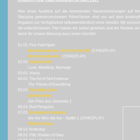
Amazon Prime Video Neuheiten im März 2021
Hier unser Ausblick auf die kommenden Neuerscheinungen auf Am
Starzplay gekennzeichneten Filme/Serien sind nur auf dem kostenpfli
Angaben zur Verfügbarkeit selbstverständlich ohne Gewähr. Wir wünsc
die unterstrichenen Titel haben wir selbst gesehen und ein Review ver
wenn Ihr unsere Meinung dazu lesen möchtet.
01.03. Five Feet Apart
Die Unfassbaren - Now You See Me
(STARZPLAY)
Die Unfassbaren 2
(STARZPLAY)
02.03.
Stand By Me
Love, Wedding, Marriage
03.03. Horns
04.03. The Art of Self-Defense
The Theory of Everything
05.03.
The Night Clerk
Spinning Man
Der Prinz aus Zamunda 2
06.03. Red Penguins
07.03.
Brokeback Mountain
We Are Who We Are - Staffel 1 (STARZPLAY)
Plötzlich Papa
08.03.Yesterday
09.03. Fifty Shades of Grey