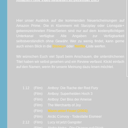
Amazon Prime Video Neuheiten im Dezember 2025
Hier unser Ausblick auf die kommenden Neuerscheinungen auf
Amazon Prime. Die in Klammern mit Starzplay oder Lionsgate+
gekennzeichneten Filme/Serien sind nur auf dem kostenpflichtigen
Unterkanal verfügbar. Alle Angaben zur Verfügbarkeit
selbstverständlich ohne Gewähr. Wer zu wenig findet, kann gerne
auch einen Blick in die
Disney+
oder
Netflix
-Liste werfen.
Wir wünschen Euch viel Spaß beim Anschauen, die unterstrichenen
Titel haben wir selbst gesehen und ein Review verfasst. Klickt einfach
auf den Namen, wenn Ihr unsere Meinung dazu lesen möchtet.
1.12
(Film)
Antboy: Die Rache der Red Fury
(Film)
Antboy: Superhelden Hoch 3
(Film)
Antboy: Der Biss der Ameise
(Film)
The Merchants of Joy
(Film)
Mann unter Feuer (2004)
(Film)
Arctic Convoy - Todesfalle Eismeer
2.12
(Film)
Lucy ist jetzt Gangster