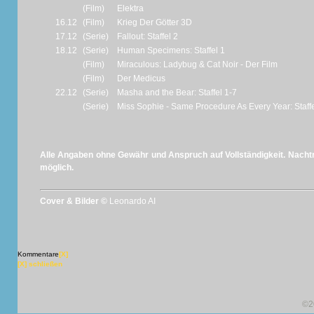
(Film)
Elektra
16.12
(Film)
Krieg Der Götter 3D
17.12
(Serie)
Fallout: Staffel 2
18.12
(Serie)
Human Specimens: Staffel 1
(Film)
Miraculous: Ladybug & Cat Noir - Der Film
(Film)
Der Medicus
22.12
(Serie)
Masha and the Bear: Staffel 1-7
(Serie)
Miss Sophie - Same Procedure As Every Year: Staffe
Alle Angaben ohne Gewähr und Anspruch auf Vollständigkeit. Nachtr
möglich.
Cover & Bilder ©
Leonardo AI
Kommentare
[X]
[X] schließen
©2