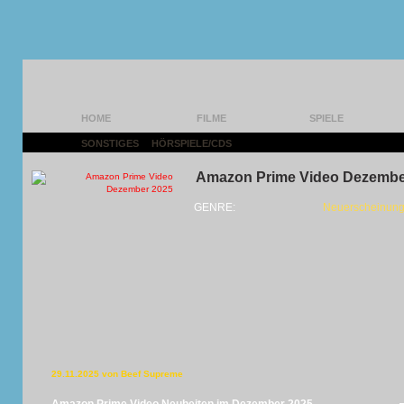
HOME
FILME
SPIELE
SONSTIGES
|
HÖRSPIELE/CDS
|
Amazon Prime Video Dezembe
GENRE:
Neuerscheinun
29.11.2025 von Beef Supreme