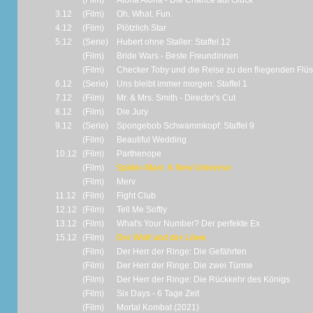
(Film)
Aloha Aloha - Die Chance auf Glück
3.12
(Film)
Oh. What. Fun.
4.12
(Film)
Plötzlich Star
5.12
(Serie)
Hubert ohne Staller: Staffel 12
(Film)
Bride Wars - Beste Freundinnen
(Film)
Checker Toby und die Reise zu den fliegenden Flü
6.12
(Serie)
Uns bleibt immer morgen: Staffel 1
7.12
(Film)
Mr. & Mrs. Smith - Director's Cut
8.12
(Film)
Die Jury
9.12
(Serie)
Spongebob Schwammkopf: Staffel 9
(Film)
Beautiful Wedding
10.12
(Film)
Parthenope
(Film)
Spider-Man: A New Universe
(Film)
Merv
11.12
(Film)
Fight Club
12.12
(Film)
Tell Me Softly
13.12
(Film)
What's Your Number? Der perfekte Ex
15.12
(Film)
Der Wolf und der Löwe
(Film)
Der Herr der Ringe: Die Gefährten
(Film)
Der Herr der Ringe: Die zwei Türme
(Film)
Der Herr der Ringe: Die Rückkehr des Königs
(Film)
Six Days - 6 Tage Zeit
(Film)
Mortal Kombat (2021)