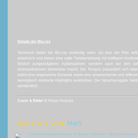
Details der Blu-ray
Technisch bietet die Blu-ray eindeutig mehr, als dies der Film selb
detailreich und bieten eine satte Farbdarstellung mit kräftigem Kontra
farblich ausgeprägteren Außenszenen, sondern auch bei den zah
Innenaufnahmen bemerkbar macht. Die Tonspur präsentiert sich eben
liefert eine angenehme Dynamik sowie eine ansprechende und differen
wenngleich markante Highlights ausbleiben. Die Sprachausgabe bleibt d
verständlich.
Cover & Bilder ©
Plaion Pictures
DAS FAZIT VON:
MarS
Für einen knallharten Actioner ist
Mission: Gardener - Der grüne Daumen