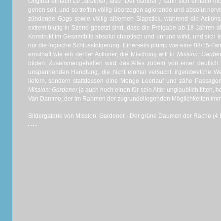
Original einfach
Le Jardinier
, also "Der Gärtner") kann sich einfach ni
gehen soll, und so treffen völlig überzogen agierende und absolut nervt
zündende Gags sowie völlig albernen Slapstick, während die Actions
extrem blutig in Szene gesetzt sind, dass die Freigabe ab 18 Jahren abs
Konstrukt im Gesamtbild absolut chaotisch und unrund wirkt, und sich letz
nur die logische Schlussfolgerung. Einerseits plump wie eine 08/15-Fa
ernsthaft wie ein derber Actioner, die Mischung will in
Mission: Garde
bilden. Zusammengehalten wird das Alles zudem von einer deutlich z
unspannenden Handlung, die nicht einmal versucht, irgendwelche 
liefern, sondern stattdessen eine Menge Leerlauf und zähe Passagen 
Mission: Gardener
ja auch noch einen für sein Alter unglaublich fitten, 
Van Damme, der im Rahmen der zugrundeliegenden Möglichkeiten immerh
Bildergalerie von Mission: Gardener - Der grüne Daumen der Rache (4 B