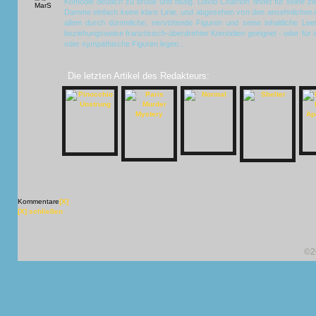
Komödie deutlich zu brutal und blutig. David Charhon findet für seine 
Damme einfach keine klare Linie, und abgesehen von den ansehnlichen
allem durch dümmliche, nervtötende Figuren und seine inhaltliche Le
beziehungsweise französisch-überdrehter Komödien geeignet - oder für a
oder sympathische Figuren legen...
Die letzten Artikel des Redakteurs:
Kommentare
[X]
[X] schließen
©2