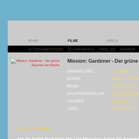
HOME
FILME
SPIELE
ACTION/ABENTEUER
|
SCI-FI/FANTASY
|
THRILLER
|
HORROR
|
Mission: Gardener - Der grün
ORIGINALTITEL:
Le jardinier
GENRE:
Action • Komödi
REGIE:
David Charhon
HAUPTDARSTELLER:
Jean-Claude Va
LAUFZEIT:
DVD (105 Min) •
LABEL:
Plaion Pictures
30.07.2025 von MarS