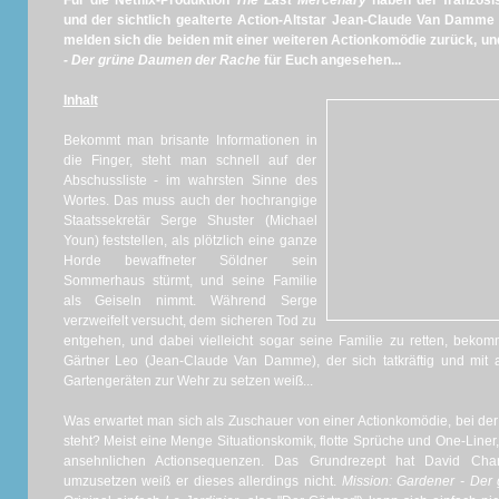
Für die Netflix-Produktion
The Last Mercenary
haben der französi
und der sichtlich gealterte Action-Altstar Jean-Claude Van Damm
melden sich die beiden mit einer weiteren Actionkomödie zurück, u
- Der grüne Daumen der Rache
für Euch angesehen...
Inhalt
Bekommt man brisante Informationen in
die Finger, steht man schnell auf der
Abschussliste - im wahrsten Sinne des
Wortes. Das muss auch der hochrangige
Staatssekretär Serge Shuster (Michael
Youn) feststellen, als plötzlich eine ganze
Horde bewaffneter Söldner sein
Sommerhaus stürmt, und seine Familie
als Geiseln nimmt. Während Serge
verzweifelt versucht, dem sicheren Tod zu
entgehen, und dabei vielleicht sogar seine Familie zu retten, bekom
Gärtner Leo (Jean-Claude Van Damme), der sich tatkräftig und mit 
Gartengeräten zur Wehr zu setzen weiß...
Was erwartet man sich als Zuschauer von einer Actionkomödie, bei der
steht? Meist eine Menge Situationskomik, flotte Sprüche und One-Liner
ansehnlichen Actionsequenzen. Das Grundrezept hat David Char
umzusetzen weiß er dieses allerdings nicht.
Mission: Gardener - Der