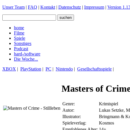
Unser Team
|
FAQ
|
Kontakt
|
Datenschutz
|
Impressum
|
Version 1.13
home
Filme
Spiele
Sonstiges
Podcast
hard-/software
Die Woche...
XBOX
|
PlayStation
|
PC
|
Nintendo
|
Gesellschaftsspiele
|
Masters of Crime 
Genre:
Krimispiel
Autor:
Lukas Setzke, M
Illustrator:
Bringmann & K
Spieleverlag:
Kosmos
Empfohlenes Alter:
14+