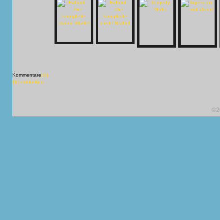
Kommentare
[X]
[X] schließen
©2