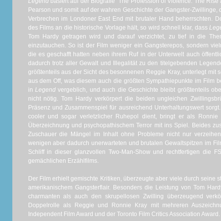
Legend
basiert auf der Biografie "The Profession of Violence: The Rise
Pearson und somit auf der wahren Geschichte der Gangster-Zwillinge, 
Verbrechen im Londoner East End mit brutaler Hand beherrschten. D
des Films an die historische Vorlage hält, so wird schnell klar, dass
Leg
Tom Hardy getragen wird und darauf verzichtet, zu tief in die Thema
einzutauchen. So ist der Film weniger ein Gangsterepos, sondern vielm
die es geschafft hatten neben ihrem Ruf in der Unterwelt auch öffent
dadurch trotz aller Gewalt und Illegalität zu den titelgebenden Legen
größtenteils aus der Sicht des besonnenen Reggie Kray, unterlegt mit 
aus dem Off, was diesem auch die größten Sympathiepunkte im Film 
in
Legend
vergeblich, und auch die Geschichte bleibt größtenteils ober
nicht nötig. Tom Hardy verkörpert die beiden ungleichen Zwillingsbr
Präsenz und Zusammenspiel für ausreichend Unterhaltungswert sorgt. 
cooler und sogar verletzlicher Ruhepol dient, bringt er als Ronni
Überzeichnung und psychopathischem Terror mit ins Spiel. Beides zus
Zuschauer die Mängel im Inhalt ohne Probleme nicht nur verzeihen
wenigen aber dadurch unerwarteten und brutalen Gewaltspitzen im Film 
Schliff in dieser glanzvollen Two-Man-Show und rechtfertigen die 
gemächlichen Erzählfilms.
Der Film erhielt gemischte Kritiken, überzeugte aber viele durch seine 
amerikanischem Gangsterflair. Besonders die Leistung von Tom Hard
charmanten als auch den skrupellosen Zwilling überzeugend verkö
Doppelrolle als Reggie und Ronnie Kray mit mehreren Auszeichnun
Independent Film Award und der Toronto Film Critics Association Award.