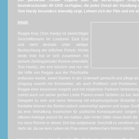
Der packende Thriller
Legend
über die berüchtigten Kray-Zw
beeindruckender 4K-UHD verfügbar, die jedes Detail der Handlung u
Tom Hardy besonders lebendig zeigt. Lohnen sich der Film und vor a
Inhalt:
Reggie Kray (Tom Hardy) ist zwielichtiger
Geschäftsmann im Londoner East End
und steht deshalb unter stetiger
Beobachtung der örtlichen Polizei. Nichts
desto trotz hat er sich zusammen mit
seinem Zwillingsbruder Ronnie (ebenfalls
Tom Hardy), der erst kürzlich und nur mit
der Hilfe von Reggie aus der Psychiatrie
entlassen wurde, einen Namen in der Unterwelt gemacht und pflegt al
Umgang sowohl mit Kriminellen, als auch Politikern und Prominenz
Reggie eher besonnen vorgeht und mit möglichen Partnern Verbindun
zuletzt auch um seiner großen Liebe Franics einen Gefallen zu tun, lieb
Gangster zu sein und seine Meinung mit erbarmungsloser Brutalität z
Kontakte können die Beiden jedoch unbehelligt agieren und sogar Sco
da eine Verhaftung inzwischen für politische Konsequenzen sorgen 
offenen Anklage jedoch für ein halbes Jahr hinter Gitter muss droht die
nur dass Ronnie in dieser Zeit das aufgebaute Geschäft zu zerstören d
mehr ab, da sie kein Leben als Frau eines Verbrechers führen möchte...