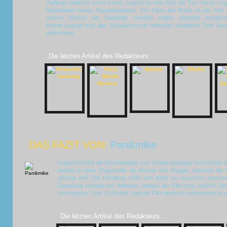
Zwillinge vielleicht schon kennt.
Legend
ist kein Film mit Tom Hardy,
Le
Doppelspiel seines Hauptdarstellers. Für Fans des Briten ist der Film
seinem Können als Darsteller zweifeln sollten ebenfalls dringen
konnte
Legend
trotz aller Schwächen wie fehlender inhaltlicher Tiefe ü
unterhalten.
Die letzten Artikel des Redakteurs:
DAS FAZIT VON:
Panikmike
Legend
erzählt die faszinierende, von Gewalt geprägte Geschichte d
perfekt in einer Doppelrolle als Ronnie und Reggie, während die br
gezeigt wird. Die Handlung zieht sich leider ein bisschen, manche
Spannung entsteht nur teilweise, sodass der Film trotz starker Dars
Ich vergebe 7 von 10 Punkte, weil der Film dennoch sehenswert ist un
Die letzten Artikel des Redakteurs: