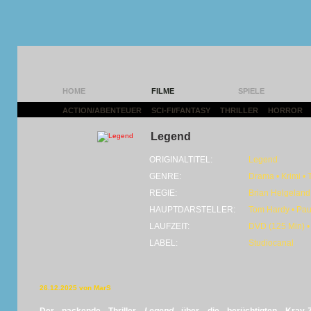
HOME
FILME
SPIELE
ACTION/ABENTEUER
|
SCI-FI/FANTASY
|
THRILLER
|
HORROR
|
Legend
ORIGINALTITEL:
Legend
GENRE:
Drama • Krimi • T
REGIE:
Brian Helgeland
HAUPTDARSTELLER:
Tom Hardy • Pau
LAUFZEIT:
DVD (125 Min) •
LABEL:
Studiocanal
26.12.2025 von MarS