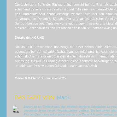
Die technische Seite der Blu-ray glänzt sowohl bei der Bild- als auc
scharf und detailreich ausgefallen ist und mit seiner leicht entsättigten
des Jahrzehnts sehr schön einfängt, zeichnet sich der Ton dank 
hervorragende Dynamik, Signalortung und atmosphärische Verteil
Surroundanlage aus. Trotz der vorrangig ruhigen Inszenierung bietet 
hinteren Boxenbereichs und präsentiert den tollen Soundtrack kräftig un
Details der 4K-UHD
Die 4K-UHD-Präsentation überzeugt mit einer hohen Bildqualität un
besonders bei den scharfen Nahaufnahmen erkennbar ist. Auch die 
schön, doch am stärksten profitieren die fein abgestuften Innenaufnah
Auflösung. Das HDR-Grading arbeitet diese Kontraste hervorragend he
ohnehin sehr hochwertigen Originalaufnahmen zusätzlich.
Cover & Bilder ©
Studiocanal 2025
DAS FAZIT VON:
MarS
Legend
ist ein Thrillerdrama, das inhaltlich deutliche Schwächen zu ve
Leinwandpräsenz seines Hauptdarstellers verlässt. Die funktioniert al
Film den Zuschauer sofort packt und bis zum Ende nicht mehr loslässt, 