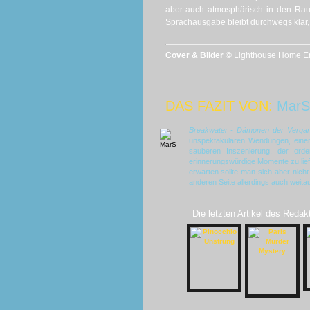
aber auch atmosphärisch in den Rau
Sprachausgabe bleibt durchwegs klar, 
Cover & Bilder ©
Lighthouse Home Ente
DAS FAZIT VON:
MarS
Breakwater - Dämonen der Vergan
unspektakulären Wendungen, einem
sauberen Inszenierung, der orden
erinnerungswürdige Momente zu lief
erwarten sollte man sich aber nic
anderen Seite allerdings auch weita
Die letzten Artikel des Redak