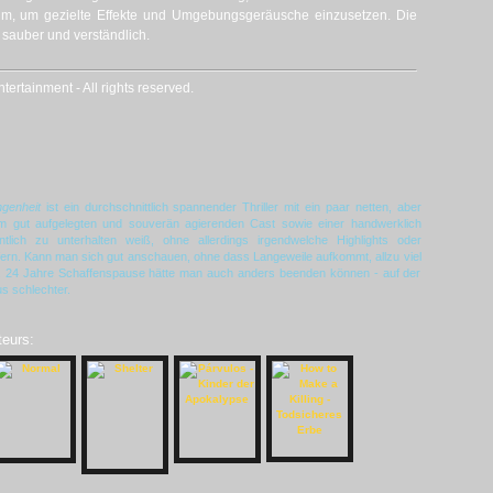
m, um gezielte Effekte und Umgebungsgeräusche einzusetzen. Die
sauber und verständlich.
rtainment - All rights reserved.
genheit
ist ein durchschnittlich spannender Thriller mit ein paar netten, aber
 gut aufgelegten und souverän agierenden Cast sowie einer handwerklich
tlich zu unterhalten weiß, ohne allerdings irgendwelche Highlights oder
ern. Kann man sich gut anschauen, ohne dass Langeweile aufkommt, allzu viel
ht. 24 Jahre Schaffenspause hätte man auch anders beenden können - auf der
us schlechter.
teurs: