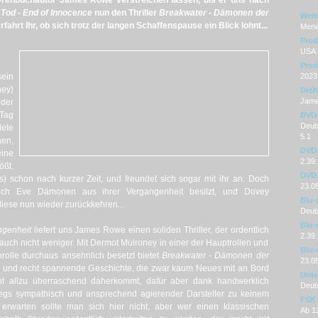
Drehbuchautor James Rowe verstreichen lassen, bis er uns nach
 Tod - End of Innocence
nun den Thriller
Breakwater - Dämonen der
Weit
fahrt Ihr, ob sich trotz der langen Schaffenspause ein Blick lohnt...
Mena
Prod
USA
Prod
sein
2023
ey)
Dre
Jam
 der
Tag
DVD
Deuts
dete
5.1
hen,
DVD-
ine
2.39:
ßt.
DVD-
s) schon nach kurzer Zeit, und freundet sich sogar mit ihr an. Doch
23.0
 auch Eve Dämonen aus ihrer Vergangenheit besitzt, und Dovey
Blu-
diese nun wieder zurückkehren...
Deut
Blu-
ngenheit
liefert uns James Rowe einen soliden Thriller, der ordentlich
2.39:
 auch nicht weniger. Mit Dermot Mulroney in einer der Hauptrollen und
Blu-
rolle durchaus ansehnlich besetzt bietet
Breakwater - Dämonen der
23.0
e und recht spannende Geschichte, die zwar kaum Neues mit an Bord
Unter
icht allzu überraschend daherkommt, dafür aber dank handwerklich
Deut
egs sympathisch und ansprechend agierender Darsteller zu keinem
FSK
el erwarten sollte man sich hier nicht, aber wer einen klassischen
Ab 1