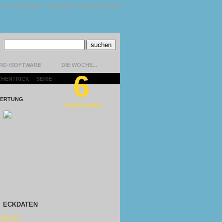
kt
|
Datenschutz
|
Impressum
|
Version 1.13.0.9
RD-/SOFTWARE
DIE WOCHE...
6
CHENTRICK
|
SERIE
|
ERTUNG
EINGESESSEN
ECKDATEN
ILLER