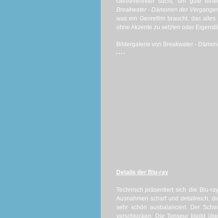
Genrevertreter sucht, um gute eine
Breakwater - Dämonen der Vergangen
was ein Genrefilm braucht, das alle
ohne Akzente zu setzten oder Eigenstä
Bildergalerie von Breakwater - Dämone
Details der Blu-ray
Technisch präsentiert sich die Blu-ra
Ausnahmen scharf und detailreich, die
sehr schön ausbalanciert. Der Schw
verschlucken. Die Tonspur bleibt über