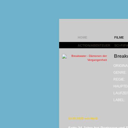
HOME
FILME
ACTION/ABENTEUER
|
SCI-FI/
Break
ORIGINA
GENRE:
REGIE:
HAUPTD
LAUFZEI
LABEL:
23.05.2025 von MarS