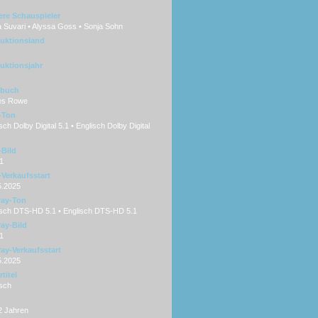
ere Schauspieler
 Suvari • Alyssa Goss • Sonja Sohn
uktionsland
uktionsjahr
hbuch
es Rowe
-Ton
ch Dolby Digital 5.1 • Englisch Dolby Digital
Bild
1
Verkaufsstart
5.2025
ray-Ton
sch DTS-HD 5.1 • Englisch DTS-HD 5.1
ray-Bild
1
ray-Verkaufsstart
5.2025
titel
sch
2 Jahren