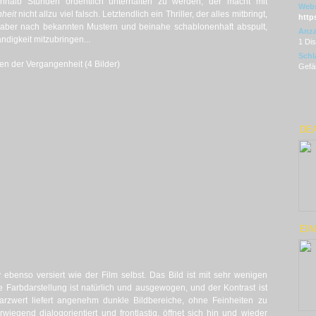
inhalb Stunden ordentlich unterhalten zu werden, der macht mit
Webs
heit
nicht allzu viel falsch. Letztendlich ein Thriller, der alles mitbringt,
https
s aber nach bekannten Mustern und beinahe schablonenhaft abspult,
Anza
ndigkeit mitzubringen...
1 Di
Schl
n der Vergangenheit (4 Bilder)
Gefän
DEA
EIN
y ebenso versiert wie der Film selbst. Das Bild ist mit sehr wenigen
 Farbdarstellung ist natürlich und ausgewogen, und der Kontrast ist
arzwert liefert angenehm dunkle Bildbereiche, ohne Feinheiten zu
wiegend dialogorientiert und frontlastig, öffnet sich hin und wieder