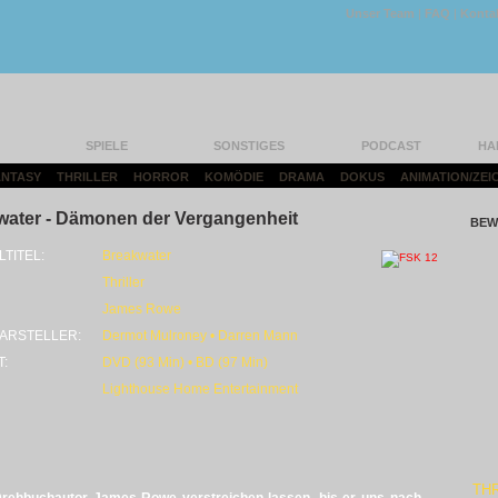
Unser Team
|
FAQ
|
Konta
SPIELE
SONSTIGES
PODCAST
HA
FANTASY
|
THRILLER
|
HORROR
|
KOMÖDIE
|
DRAMA
|
DOKUS
|
ANIMATION/ZEI
water - Dämonen der Vergangenheit
BEW
LTITEL:
Breakwater
Thriller
James Rowe
ARSTELLER:
Dermot Mulroney • Darren Mann
T:
DVD (93 Min) • BD (97 Min)
Lighthouse Home Entertainment
THR