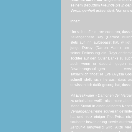
Satte 24 Jahre hat Regisseur und 
seinem Debütfilm
Freunde bis in den
Vergangenheit
präsentiert. Von uns er
Inhalt
Um sich dafür zu revanchieren, dass 
Zellengenosse Ray (Dermot Mulron
stets auf ihn aufgepasst hat, willigt
junge Dovey (Darren Mann) am 
seiner Entlassung ein, Rays entfrem
Tochter auf den Outer Banks zu suc
auch wenn er dadurch gegen se
Bewährungsauflagen verstö
Tatsächlich findet er Eve (Alyssa Gos
schnell stellt sich heraus, dass
unwissentlich dafür gesorgt hat, dass 
Mit
Breakwater - Dämonen der Verga
zu unterhalten weiß - nicht mehr, aber
Mena Suvari in einer kleineren Neben
Vergangenheit
eine souverän gefilmt
hat und trotz einiger Plot-Twists n
sauberer Inszenierung sowie durchw
Zeitpunkt langweilig wird. Allzu vi