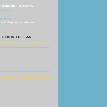
ite
://lighthouse-film.com/vi ...
hl Medien
sc
agwörter
gnis • Versprechen • Familie
AUCH INTERESSANT
D OF WINTER - EISIGE STILLE
LADUNG ZUM MORD 2: DAS RÄT...