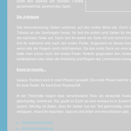
Ende des Spieles am meisten Credits
gesammelt hat, gewinnt das Spiel.
Die Anleitung
Die vierundzwanzig Seiten scheinen auf den ersten Blick viel. Doch
G
Tutorial an die Spielregeln heran. Ihr lest die ersten acht Seiten für
der nächsten Seite auf. Dann lest Ihr weiter bis Seite elf und könnt Eur
lest Ihr während und nach der ersten Partie. Insgesamt ist dieses Konz
wenn alle die Regeln noch nicht kennen. Da das erste Deck nur eine s
hätte man schon nach der ersten Partie Vorteile gegenüber den Ander
weitergeben oder eben die Anleitung und Regeln der Lernmission komp
Keep on truckin…
Galaxy Truckers
wird in zwei Phasen gespielt. Die erste Phase habt Ihr 
Ihr eure Partie: Ihr baut Euer Raumschiff.
In der Tischmitte liegen viele verschiedene Teile als verdeckte Ausla
gleichzeitig, nehmt ein Teil, guckt es Euch an und verbaut es in Eurem 
zurück. Wichtig ist dabei, dass Ihr immer nur ein Teil gleichzeitig neh
verbauen, müsst Ihr beachten, dass es drei Arten von Anschlüssen gibt:
Universalanschluss
Ein-Rohr-Anschluss