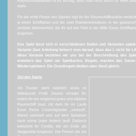
Raumschiffbauteilen ist es wichtig, dass man nicht durch zu viele Det
mehr.
Für die erste Phase des Spieles legt Ihr die Raumschiffbauteile verdeckt 
je einen Schiffsplan und die zwei Raketenminiaturen in der gewüns
zentrale Wohneinheit, die Ihr auf das Feld in der Mitte Eures Schiffs
losgehen.
Das Spiel lässt sich in verschiedenen Stufen und Varianten spiele
Variante (laut Anleitung beharrt man darauf, dass das L nicht für L
diese Variante beziehen wir uns bei der Beschreibung des Spie
erweitern das Spiel um Spielkarten, Regeln, machen das Ganz
Wiederspielwert. Die Grundregeln bleiben aber (fast) gleich.
Ziel des Spiels
Als Trucker steht natürlich eines im
Mittelpunkt: Profit. Diesen erhaltet Ihr,
indem Ihr ein möglichst gutes und stabiles
Raumschiff baut, mit dem Ihr im Laufe
Eurer Reise Crewmitglieder „verkauft“,
Waren sammelt und auf dem Spielplan
nach vorne (oder hinten) lauft. Dadurch
bekommt Ihr Credits, die am Ende als
Siegpunkte fungieren. Die Person die am