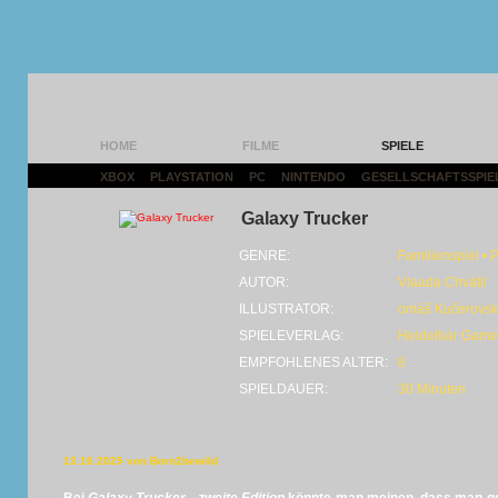
HOME
FILME
SPIELE
XBOX
|
PLAYSTATION
|
PC
|
NINTENDO
|
GESELLSCHAFTSSPIE
Galaxy Trucker
GENRE:
Familienspiel • P
AUTOR:
Vlaada Chvátil
ILLUSTRATOR:
omáš Kučerovský,
SPIELEVERLAG:
Heidelbär Game
EMPFOHLENES ALTER:
8
SPIELDAUER:
30 Minuten
13.10.2025 von Born2bewild