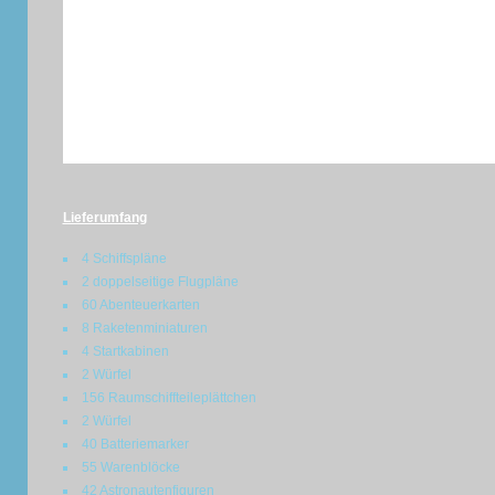
Lieferumfang
4 Schiffspläne
2 doppelseitige Flugpläne
60 Abenteuerkarten
8 Raketenminiaturen
4 Startkabinen
2 Würfel
156 Raumschiffteileplättchen
2 Würfel
40 Batteriemarker
55 Warenblöcke
42 Astronautenfiguren