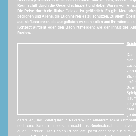
Bei
Galaxy Trucker
-
zweite Edition
könnte man meinen, dass man gem
Raumschiff durch die Gegend schippert und dabei Waren von A nach
Die Reise durch die fiktive Galaxie ist gefährlich. Es gibt Meteori
bedrohen und Aliens, die Euch helfen es zu schützen. Zu allem Überf
aus Abflussrohren, die ausgeliefert werden sollen und Ihr müsste es
Konzept aufgeht oder den Bach runtergeht wie der Inhalt der Abf
Review…
Spiel
Das 
sieht
aus, 
Zipp-
Blick
umfan
Schi
Spi
Rau
eing
paar 
gehö
darstellen, und Spielfiguren in Raketen- und Alienform sowie Astronaut
noch eine Sanduhr. Insgesamt macht das Spielmaterial - allem voran 
guten Eindruck. Das Design ist schlicht, passt aber sehr gut zum 