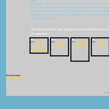
Josi:
Als Familienspiel mit der höheren Glückskomponente ist
Galaxy T
haben sehr viel Spaß am Suchen der richtigen Plättchen und sp
zerstört werden und Ihre nicht. Allerdings ist es wirklich du
schließe ich auch bei guten 7/10 Punkten an. Das Design ist a
passend umgesetzt.
Die letzten Artikel des eingeschworenen Redaktions-Te
Kooperation:
Kommentare
[X]
[X] schließen
©2