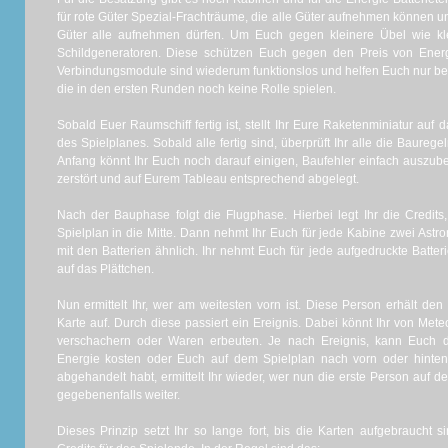
für rote Güter Spezial-Frachträume, die alle Güter aufnehmen können un
Güter alle aufnehmen dürfen. Um Euch gegen kleinere Übel wie kl
Schildgeneratoren. Diese schützen Euch gegen den Preis von Ener
Verbindungsmodule sind wiederum funktionslos und helfen Euch nur beim
die in den ersten Runden noch keine Rolle spielen.
Sobald Euer Raumschiff fertig ist, stellt Ihr Eure Raketenminiatur auf
des Spielplanes. Sobald alle fertig sind, überprüft Ihr alle die Baure
Anfang könnt Ihr Euch noch darauf einigen, Baufehler einfach auszub
zerstört und auf Eurem Tableau entsprechend abgelegt.
Nach der Bauphase folgt die Flugphase. Hierbei legt Ihr die Credit
Spielplan in die Mitte. Dann nehmt Ihr Euch für jede Kabine zwei Astron
mit den Batterien ähnlich. Ihr nehmt Euch für jede aufgedruckte Batte
auf das Plättchen.
Nun ermittelt Ihr, wer am weitesten vorn ist. Diese Person erhält den
Karte auf. Durch diese passiert ein Ereignis. Dabei könnt Ihr von Mete
verschachern oder Waren erbeuten. Je nach Ereignis, kann Euch d
Energie kosten oder Euch auf dem Spielplan nach vorn oder hinten
abgehandelt habt, ermittelt Ihr wieder, wer nun die erste Person auf d
gegebenenfalls weiter.
Dieses Prinzip setzt Ihr so lange fort, bis die Karten aufgebraucht s