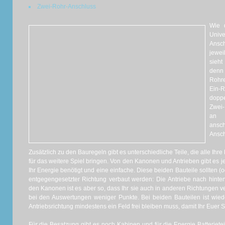
Zwei-Rohr-Anschluss
Wie 
Univ
Ansc
jewei
sieht
denn 
Rohre
Ein-
doppe
Zwei-
an d
ansch
Ansch
Zusätzlich zu den Bauregeln gibt es unterschiedliche Teile, die alle Ih
für das weitere Spiel bringen. Von den Kanonen und Antrieben gibt es je
Ihr Energie benötigt und eine einfache. Diese beiden Bauteile sollten (
entgegengesetzter Richtung verbaut werden: Die Antriebe nach hint
den Kanonen ist es aber so, dass Ihr sie auch in anderen Richtungen v
bei den Auswertungen weniger Punkte. Bei beiden Bauteilen ist wied
Antriebsrichtung mindestens ein Feld frei bleiben muss, damit Ihr Euer Sch
Für die Besatzung gibt es noch Kabinen und für die Energie Batteriete