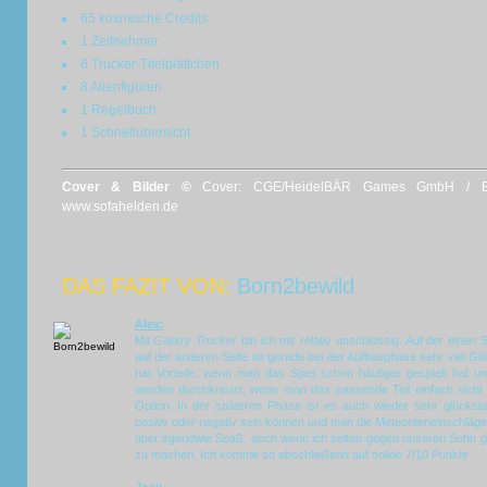
65 kosmische Credits
1 Zeitnehmer
6 Trucker-Titelplättchen
8 Alienfiguren
1 Regelbuch
1 Schnellübersicht
Cover & Bilder ©
Cover: CGE/HeidelBÄR Games GmbH / Bild
www.sofahelden.de
DAS FAZIT VON:
Born2bewild
Alex:
Mit
Galaxy Trucker
bin ich mir relativ unschlüssig. Auf der einen Se
auf der anderen Seite ist gerade bei der Aufbauphase sehr viel G
hat Vorteile, wenn man das Spiel schon häufiger gespielt hat un
werden durchkreuzt, wenn man das passende Teil einfach nicht au
Option. In der späteren Phase ist es auch wieder sehr glücksla
positiv oder negativ sein können und man die Meteoriteneinschlä
aber irgendwie Spaß, auch wenn ich selten gegen unseren Sohn ge
zu machen. Ich komme so abschließend auf solide 7/10 Punkte.