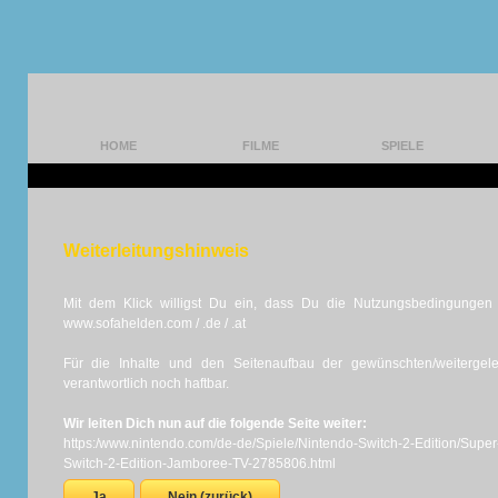
HOME
FILME
SPIELE
Weiterleitungshinweis
Mit dem Klick willigst Du ein, dass Du die Nutzungsbedingungen d
www.sofahelden.com / .de / .at
Für die Inhalte und den Seitenaufbau der gewünschten/weiterge
verantwortlich noch haftbar.
Wir leiten Dich nun auf die folgende Seite weiter:
https:/www.nintendo.com/de-de/Spiele/Nintendo-Switch-2-Edition/Supe
Switch-2-Edition-Jamboree-TV-2785806.html
Ja
Nein (zurück)