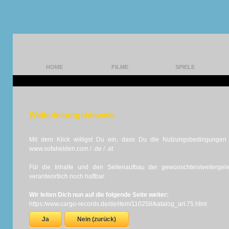
HOME
FILME
SPIELE
Weiterleitungshinweis
Mit dem Klick willigst Du ein, dass Du die Nutzungsbedingungen d
www.sofahelden.com / .de / .at
Für die Inhalte und den Seitenaufbau der gewünschten/weiterge
verantwortlich noch haftbar.
Wir leiten Dich nun auf die folgende Seite weiter:
https:/www.cargo-records.de/de/item/110258/katalog_art.75.html
Ja
Nein (zurück)