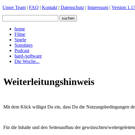
Unser Team
|
FAQ
|
Kontakt
|
Datenschutz
|
Impressum
|
Version 1.13
home
Filme
Spiele
Sonstiges
Podcast
hard-/software
Die Woche...
Weiterleitungshinweis
Mit dem Klick willigst Du ein, dass Du die Nutzungsbedingungen der 
Für die Inhalte und den Seitenaufbau der gewünschten/weitergeleite