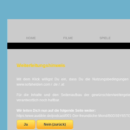
HOME
FILME
SPIELE
Weiterleitungshinweis
Mit dem Klick willigst Du ein, dass Du die Nutzungsbedingungen d
www.sofahelden.com / .de / .at
Für die Inhalte und den Seitenaufbau der gewünschten/weiterge
verantwortlich noch haftbar.
Wir leiten Dich nun auf die folgende Seite weiter:
https:/www.audible.de/podcast/001-Der-freundliche-Mond/B0DS9Y65T
Ja
Nein (zurück)