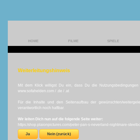
HOME
FILME
SPIELE
Weiterleitungshinweis
Mit dem Klick willigst Du ein, dass Du die Nutzungsbedingungen d
www.sofahelden.com / .de / .at
Für die Inhalte und den Seitenaufbau der gewünschten/weiterge
verantwortlich noch haftbar.
Wir leiten Dich nun auf die folgende Seite weiter:
https:/shop.plaionpictures.com/peter-pan-s-neverland-nightmare-steelb
Ja
Nein (zurück)