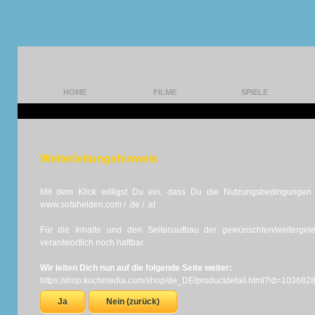
HOME
FILME
SPIELE
Weiterleitungshinweis
Mit dem Klick willigst Du ein, dass Du die Nutzungsbedingungen d
www.sofahelden.com / .de / .at
Für die Inhalte und den Seitenaufbau der gewünschten/weiterge
verantwortlich noch haftbar.
Wir leiten Dich nun auf die folgende Seite weiter:
https:/shop.kochmedia.com/shop/de_DE/productdetail.html?id=1036
Ja
Nein (zurück)