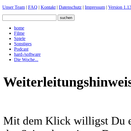
Unser Team
|
FAQ
|
Kontakt
|
Datenschutz
|
Impressum
|
Version 1.13
home
Filme
Spiele
Sonstiges
Podcast
hard-/software
Die Woche...
Weiterleitungshinwei
Mit dem Klick willigst Du