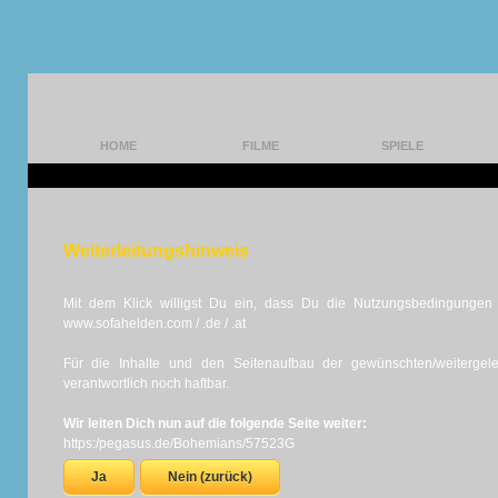
HOME
FILME
SPIELE
Weiterleitungshinweis
Mit dem Klick willigst Du ein, dass Du die Nutzungsbedingungen d
www.sofahelden.com / .de / .at
Für die Inhalte und den Seitenaufbau der gewünschten/weiterge
verantwortlich noch haftbar.
Wir leiten Dich nun auf die folgende Seite weiter:
https:/pegasus.de/Bohemians/57523G
Ja
Nein (zurück)