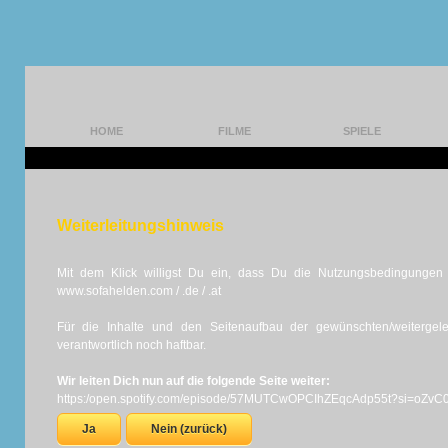
HOME
FILME
SPIELE
Weiterleitungshinweis
Mit dem Klick willigst Du ein, dass Du die Nutzungsbedingungen d
www.sofahelden.com / .de / .at
Für die Inhalte und den Seitenaufbau der gewünschten/weiterge
verantwortlich noch haftbar.
Wir leiten Dich nun auf die folgende Seite weiter:
https:/open.spotify.com/episode/57MUTCwOPCIhZEqcAdp55t?si=oZvC
Ja
Nein (zurück)