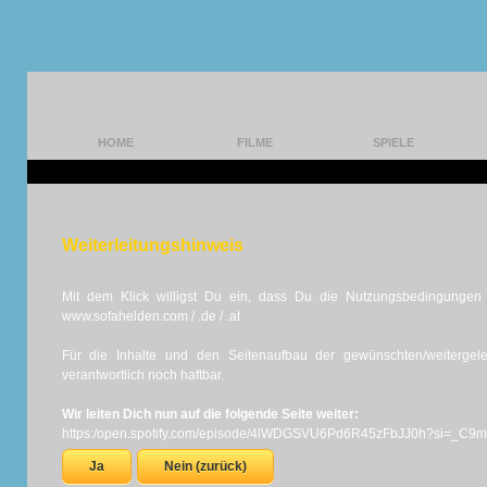
HOME
FILME
SPIELE
Weiterleitungshinweis
Mit dem Klick willigst Du ein, dass Du die Nutzungsbedingungen d
www.sofahelden.com / .de / .at
Für die Inhalte und den Seitenaufbau der gewünschten/weiterge
verantwortlich noch haftbar.
Wir leiten Dich nun auf die folgende Seite weiter:
https:/open.spotify.com/episode/4lWDGSVU6Pd6R45zFbJJ0h?si=_C
Ja
Nein (zurück)