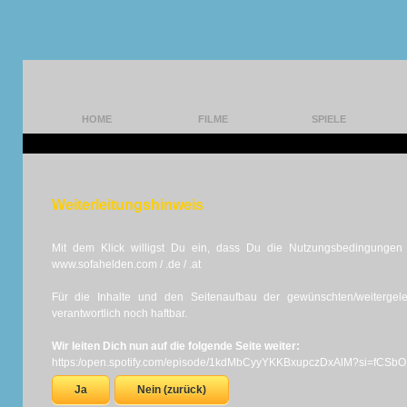
HOME
FILME
SPIELE
Weiterleitungshinweis
Mit dem Klick willigst Du ein, dass Du die Nutzungsbedingungen d
www.sofahelden.com / .de / .at
Für die Inhalte und den Seitenaufbau der gewünschten/weiterge
verantwortlich noch haftbar.
Wir leiten Dich nun auf die folgende Seite weiter:
https:/open.spotify.com/episode/1kdMbCyyYKKBxupczDxAlM?si=fC
Ja
Nein (zurück)