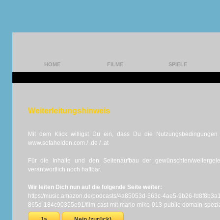
HOME
FILME
SPIELE
Weiterleitungshinweis
Mit dem Klick willigst Du ein, dass Du die Nutzungsbedingungen d
www.sofahelden.com / .de / .at
Für die Inhalte und den Seitenaufbau der gewünschten/weiterge
verantwortlich noch haftbar.
Wir leiten Dich nun auf die folgende Seite weiter:
https:/music.amazon.de/podcasts/4a85053d-563c-4ae5-9b26-fd8f8b3a
865d-184c90355e91/flim-cast-mit-mario-mike-013-public-domain-spezi
Ja
Nein (zurück)