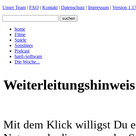
Unser Team
|
FAQ
|
Kontakt
|
Datenschutz
|
Impressum
|
Version 1.13
home
Filme
Spiele
Sonstiges
Podcast
hard-/software
Die Woche...
Weiterleitungshinweis
Mit dem Klick willigst Du e