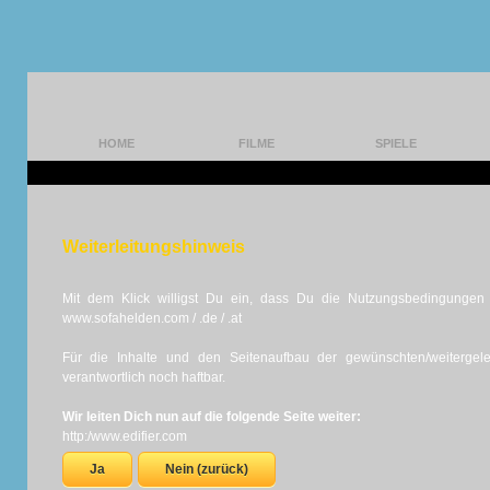
HOME
FILME
SPIELE
Weiterleitungshinweis
Mit dem Klick willigst Du ein, dass Du die Nutzungsbedingungen d
www.sofahelden.com / .de / .at
Für die Inhalte und den Seitenaufbau der gewünschten/weiterge
verantwortlich noch haftbar.
Wir leiten Dich nun auf die folgende Seite weiter:
http:/www.edifier.com
Ja
Nein (zurück)