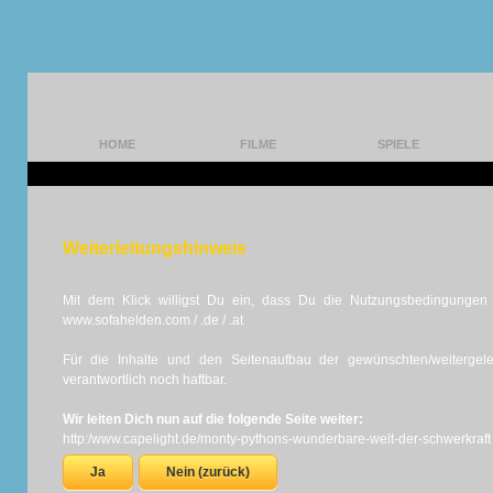
HOME
FILME
SPIELE
Weiterleitungshinweis
Mit dem Klick willigst Du ein, dass Du die Nutzungsbedingungen d
www.sofahelden.com / .de / .at
Für die Inhalte und den Seitenaufbau der gewünschten/weiterge
verantwortlich noch haftbar.
Wir leiten Dich nun auf die folgende Seite weiter:
http:/www.capelight.de/monty-pythons-wunderbare-welt-der-schwerkraft
Ja
Nein (zurück)