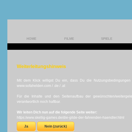
HOME
FILME
SPIELE
Weiterleitungshinweis
Mit dem Klick willigst Du ein, dass Du die Nutzungsbedingungen d
www.sofahelden.com / .de / .at
Für die Inhalte und den Seitenaufbau der gewünschten/weiterge
verantwortlich noch haftbar.
Wir leiten Dich nun auf die folgende Seite weiter:
https:/www.skellig-games.de/die-gilde-der-fahrenden-haendler.html
Ja
Nein (zurück)