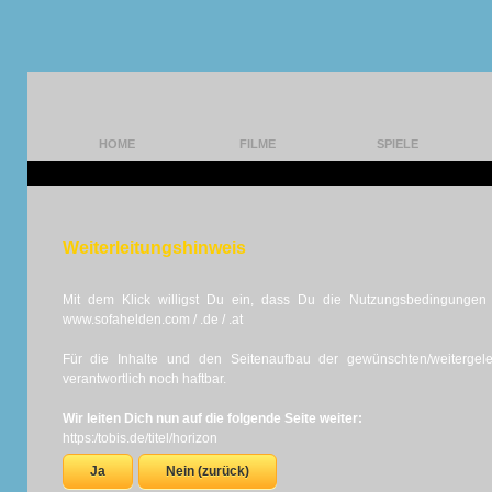
HOME
FILME
SPIELE
Weiterleitungshinweis
Mit dem Klick willigst Du ein, dass Du die Nutzungsbedingungen d
www.sofahelden.com / .de / .at
Für die Inhalte und den Seitenaufbau der gewünschten/weiterge
verantwortlich noch haftbar.
Wir leiten Dich nun auf die folgende Seite weiter:
https:/tobis.de/titel/horizon
Ja
Nein (zurück)