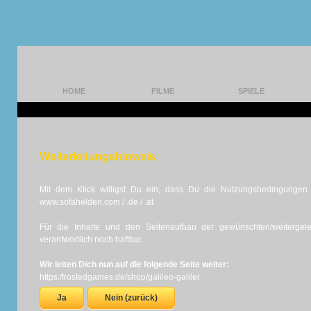
HOME
FILME
SPIELE
Weiterleitungshinweis
Mit dem Klick willigst Du ein, dass Du die Nutzungsbedingungen d
www.sofahelden.com / .de / .at
Für die Inhalte und den Seitenaufbau der gewünschten/weiterge
verantwortlich noch haftbar.
Wir leiten Dich nun auf die folgende Seite weiter:
https:/frostedgames.de/shop/galileo-galilei
Ja
Nein (zurück)