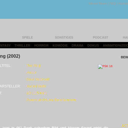
Unser Team
|
FAQ
|
Konta
SPIELE
SONSTIGES
PODCAST
HA
FANTASY
|
THRILLER
|
HORROR
|
KOMÖDIE
|
DRAMA
|
DOKUS
|
ANIMATION/ZEI
ng (2002)
BEW
LTITEL:
The Ring
Horror
Gore Verbinski
ARSTELLER:
Naomi Watts
T:
BD (115 Min)
Paramount Home Entertainment
AC