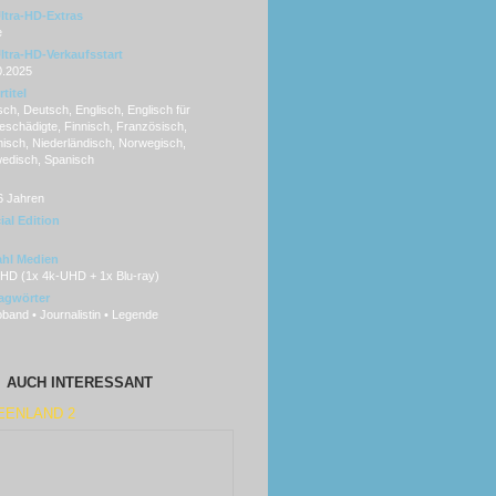
ltra-HD-Extras
e
ltra-HD-Verkaufsstart
0.2025
titel
ch, Deutsch, Englisch, Englisch für
eschädigte, Finnisch, Französisch,
enisch, Niederländisch, Norwegisch,
edisch, Spanisch
6 Jahren
ial Edition
hl Medien
HD (1x 4k-UHD + 1x Blu-ray)
agwörter
band • Journalistin • Legende
AUCH INTERESSANT
EENLAND 2