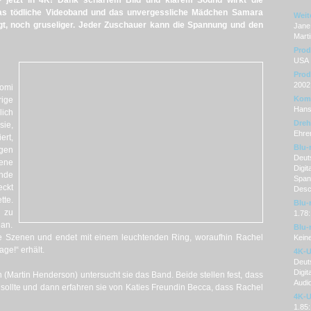
 jetzt in 4K! Dank scharfem Bild und klarem Sound wirkt die
as tödliche Videoband und das unvergessliche Mädchen Samara
Weit
t, noch gruseliger. Jeder Zuschauer kann die Spannung und den
Jane 
Mart
Prod
USA
Prod
2002
aomi
Kom
rige
Hans
lich
Dre
sie,
Ehre
ert,
Blu-
agen
Deuts
gene
Digit
unde
Spani
eckt
Desc
tte.
Blu-
 zu
1.78:
 an.
Blu-
e Szenen und endet mit einem leuchtenden Ring, woraufhin Rachel
Kein
ge!“ erhält.
4K-U
Deuts
Digit
Martin Henderson) untersucht sie das Band. Beide stellen fest, dass
Audi
n sollte und dann erfahren sie von Katies Freundin Becca, dass Rachel
4K-U
1.85: