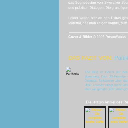
das Sounddesign von Skywalker Sound
und präzisen Dialogen. Die gruseligen 
Leider wurde hier an den Extras ges
Material, das man zeigen könnte, zum 
Cover & Bilder ©
2003 DreamWorks LL
DAS FAZIT VON:
Pani
The Ring
ist Horror der be
Spannung. Das US-Remake err
Originals, funktioniert aber 
UHD-Transfer bringt mehr Detai
alles wie gehabt und Extras gib
Die letzten Artikel des R