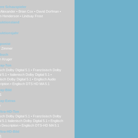
ere Schauspieler
Alexander • Brian Cox • David Dorfman •
in Henderson • Lindsay Frost
uktionsland
uktionsjahr
ponist
 Zimmer
hbuch
n Kruger
ray-Ton
ch Dolby Digital 5.1 • Französisch Dolby
al 5.1 • Italienisch Dolby Digital 5.1 •
sch Dolby Digital 5.1 • Englisch Audio
ription • Englisch DTS HD MA 5.1
ray-Bild
1
ray-Extras
e
ltra-HD-Ton
ch Dolby Digital 5.1 • Französisch Dolby
al 5.1 Italienisch Dolby Digital 5.1 • Englisch
o Description • Englisch DTS-HD MA 5.1
ltra-HD-Bild
1