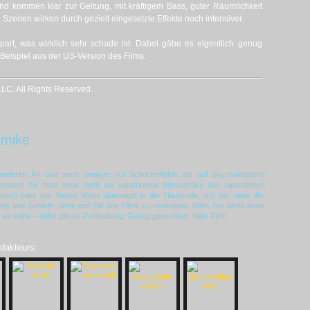
 kommen klar zur Geltung, mit kräftigem Bass, guter Räumlichkeit
Szenen wirken durch gezielt eingesetzte Effekte noch intensiver.
part, was wirklich sehr schade ist. Dabei gäbe es eigentlich genug
Beispiel aus der US-Version des Films.
C. All Rights Reserved.
kmike
sonderen Art und setzt weniger auf Schockeffekte als auf psychologische
eicht für mich zwar nicht die verstörende Atmosphäre des japanischen
dennoch ganz gut. Naomi Watts überzeugt in der Hauptrolle, und der neue 4K-
ls und Schärfe, ohne den Stil des Films zu verändern. Beim Ton bleibt leider
t es keine – dafür gibt es Punktabzug. Genug gemeckert, toller Film!
edakteurs: