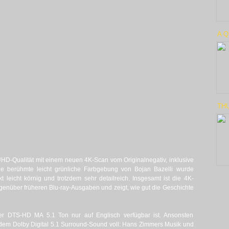
A Q
TH
 UHD-Qualität mit einem neuen 4K-Scan vom Originalnegativ, inklusive
Die berühmte leicht grünliche Farbgebung von Bojan Bazelli wurde
kt leicht körnig und trotzdem sehr detailreich. Insgesamt ist die 4K-
genüber früheren Blu-ray-Ausgaben und zeigt, wie gut die Geschichte
 der DTS-HD MA 5.1 Ton nur auf Englisch verfügbar ist. Ansonsten
 dem Dolby Digital 5.1 Surround-Sound voll: Hans Zimmers Musik und