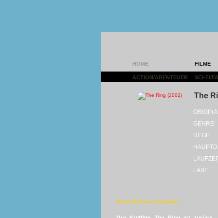
HOME
FILME
ACTION/ABENTEUER
|
SCI-FI/
The Ri
ORIGINA
GENRE:
REGIE:
HAUPTD
LAUFZEI
LABEL:
09.10.2025 von Panikmike