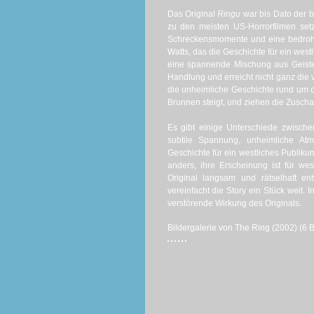
Das Original
Ringu
war bis Dato der bi
zu den meisten US-Horrorfilmen setzt
Schreckensmomente und eine bedroh
Watts, das die Geschichte für ein west
eine spannende Mischung aus Geisterg
Handlung und erreicht nicht ganz die 
die unheimliche Geschichte rund um
Brunnen steigt, und ziehen die Zuscha
Es gibt einige Unterschiede zwisc
subtile Spannung, unheimliche At
Geschichte für ein westliches Publikum
anders, ihre Erscheinung ist für we
Original langsam und rätselhaft en
vereinfacht die Story ein Stück weit. 
verstörende Wirkung des Originals.
Bildergalerie von The Ring (2002) (6 B