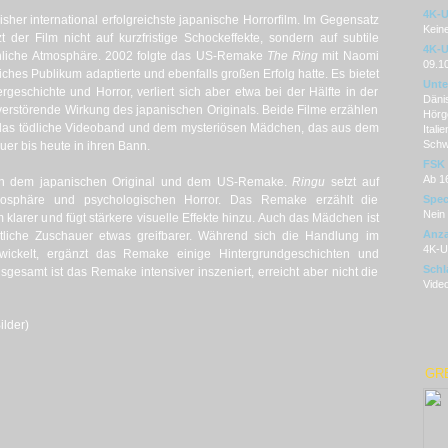
4K-U
sher international erfolgreichste japanische Horrorfilm. Im Gegensatz
Kein
 der Film nicht auf kurzfristige Schockeffekte, sondern auf subtile
4K-U
liche Atmosphäre. 2002 folgte das US-Remake
The Ring
mit Naomi
09.1
liches Publikum adaptierte und ebenfalls großen Erfolg hatte. Es bietet
Unter
eschichte und Horror, verliert sich aber etwa bei der Hälfte in der
Dänis
verstörende Wirkung des japanischen Originals. Beide Filme erzählen
Hörg
 das tödliche Videoband und dem mysteriösen Mädchen, das aus dem
Itali
Schw
uer bis heute in ihren Bann.
FSK
Ab 1
hen dem japanischen Original und dem US-Remake.
Ringu
setzt auf
mosphäre und psychologischen Horror. Das Remake erzählt die
Spec
Nein
 klarer und fügt stärkere visuelle Effekte hinzu. Auch das Mädchen ist
Anza
stliche Zuschauer etwas greifbarer. Während sich die Handlung im
4K-U
twickelt, ergänzt das Remake einige Hintergrundgeschichten und
Schl
Insgesamt ist das Remake intensiver inszeniert, erreicht aber nicht die
Video
ilder)
GR