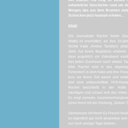
Der Kultfilm
The Ring
ist zurück –
unheimliche Geschichte rund um d
Morgan, das aus dem Brunnen steig
Schrecken jetzt hautnah erleben…
Inhalt
Die Journalistin Rachel Keller (N
Watts) ist erschüttert, als ihre 16-jäh
Nichte Katie (Amber Tamblyn) plötz
stirbt. Auf ihrem Begräbnis erfahren 
dass angeblich ein Videoband existi
das jeden Zuschauer nach sieben T
tötet. Rachel reist in das abgele
Feriendorf, in dem Katie und ihre Fre
kurz vor ihrem Tod waren und entd
dort eine unbeschriftete VHS-Kasse
Rachel beschließt in der Hütte
nächtigen und schaut sich das Video
Es zeigt surreale, zusammenhanglos
einen Anruf mit der Drohung „Sieben Ta
Gemeinsam mit ihrem Ex-Freund Noah (
es eigentlich gar nicht abspielbar sei
nur noch wenige Tage bleiben…