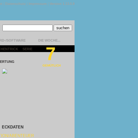
kt
|
Datenschutz
|
Impressum
|
Version 1.13.0.9
RD-/SOFTWARE
DIE WOCHE...
7
CHENTRICK
|
SERIE
|
ERTUNG
GEMÜTLICH
ECKDATEN
TION/ABENTEUER