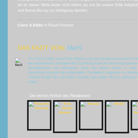
wir an dieser Stelle leider nicht liefern, da uns für unsere Kritik ledig
und Bonus Blu-ray zur Verfügung standen.
Cover & Bilder ©
Plaion Pictures
DAS FAZIT VON:
MarS
The Colors Within
erreicht bei Weitem nicht die bewegende emotionale In
der angenehmen Leichtigkeit der Erzählung sowie der durchwegs positiv
sympathisches und charmantes Werk, das jedoch etwas zu viele re
Geschichte inklusive den behandelten Thematiken insgesamt zu oberfläc
Coming-of-Age Film von Naoko Yamada, aber leider nicht so großartig 
Vogel
.
Die letzten Artikel des Redakteurs: