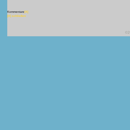
Kommentare
[X]
[X] schließen
©2