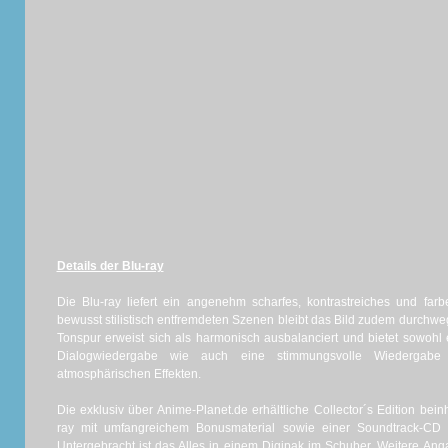
Details der Blu-ray
Die Blu-ray liefert ein angenehm scharfes, kontrastreiches und fa
bewusst stilistisch entfremdeten Szenen bleibt das Bild zudem durchw
Tonspur erweist sich als harmonisch ausbalanciert und bietet sowohl e
Dialogwiedergabe wie auch eine stimmungsvolle Wiedergabe
atmosphärischen Effekten.
Die exklusiv über Anime-Planet.de erhältliche Collector´s Edition bein
ray mit umfangreichem Bonusmaterial sowie einer Soundtrack-CD 
Untergebracht ist das Alles in einem Digipak im Schuber. Weitere Ang