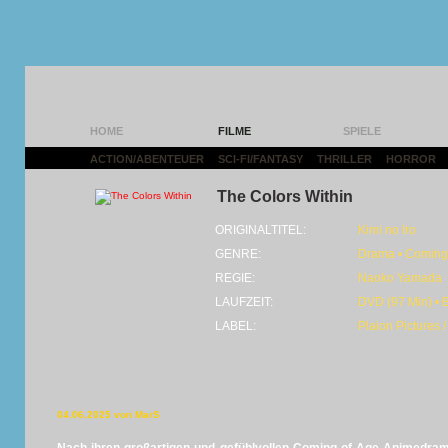
HOME
FILME
SPIELE
ACTION/ABENTEUER
|
SCI-FI/FANTASY
|
THRILLER
|
HORROR
|
The Colors Within
ORIGINALTITEL:
Kimi no Iro
GENRE:
Drama • Coming
REGIE:
Naoko Yamada
LAUFZEIT:
DVD (97 Min) • 
LABEL:
Plaion Pictures
04.06.2025 von MarS