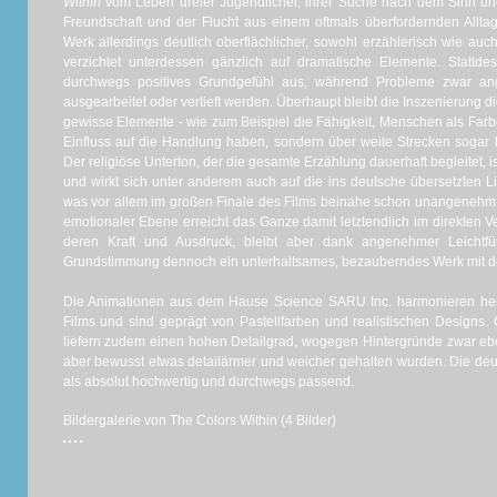
Within
vom Leben dreier Jugendlicher, ihrer Suche nach dem Sinn und
Freundschaft und der Flucht aus einem oftmals überfordernden Allta
Werk allerdings deutlich oberflächlicher, sowohl erzählerisch wie auc
verzichtet unterdessen gänzlich auf dramatische Elemente. Stattde
durchwegs positives Grundgefühl aus, während Probleme zwar ang
ausgearbeitet oder vertieft werden. Überhaupt bleibt die Inszenierung 
gewisse Elemente - wie zum Beispiel die Fähigkeit, Menschen als Fa
Einfluss auf die Handlung haben, sondern über weite Strecken sogar 
Der religiöse Unterton, der die gesamte Erzählung dauerhaft begleitet,
und wirkt sich unter anderem auch auf die ins deutsche übersetzten L
was vor allem im großen Finale des Films beinahe schon unangenehm au
emotionaler Ebene erreicht das Ganze damit letztendlich im direkten 
deren Kraft und Ausdruck, bleibt aber dank angenehmer Leichtfüß
Grundstimmung dennoch ein unterhaltsames, bezauberndes Werk mit de
Die Animationen aus dem Hause Science SARU Inc. harmonieren her
Films und sind geprägt von Pastellfarben und realistischen Designs
liefern zudem einen hohen Detailgrad, wogegen Hintergründe zwar ebe
aber bewusst etwas detailärmer und weicher gehalten wurden. Die deu
als absolut hochwertig und durchwegs passend.
Bildergalerie von The Colors Within (4 Bilder)