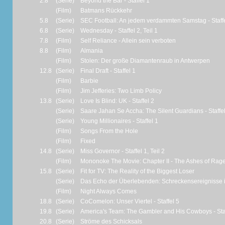
2.8
(Serie)
Beyond the Bar - Staffel 1
(Film)
Batmans Rückkehr
5.8
(Serie)
SEC Football: An jedem verdammten Samstag - Staffe
6.8
(Serie)
Wednesday - Staffel 2, Teil 1
7.8
(Film)
Self Reliance - Allein sein verboten
8.8
(Film)
Almania
(Film)
Stolen: Der große Diamantenraub in Antwerpen
12.8
(Serie)
Final Draft - Staffel 1
(Film)
Barbie
(Film)
Jim Jefferies: Two Limb Policy
13.8
(Serie)
Love Is Blind: UK - Staffel 2
(Serie)
Saare Jahan Se Accha: The Silent Guardians - Staffel
(Serie)
Young Millionaires - Staffel 1
(Film)
Songs From the Hole
(Film)
Fixed
14.8
(Serie)
Miss Governor - Staffel 1, Teil 2
(Film)
Mononoke The Movie: Chapter II - The Ashes of Rag
15.8
(Serie)
Fit for TV: The Reality of the Biggest Loser
(Serie)
Das Echo der Überlebenden: Schreckensereignisse 
(Film)
Night Always Comes
18.8
(Serie)
CoComelon: Unser Viertel - Staffel 5
19.8
(Serie)
America's Team: The Gambler and His Cowboys - Staf
20.8
(Serie)
Ströme des Schicksals