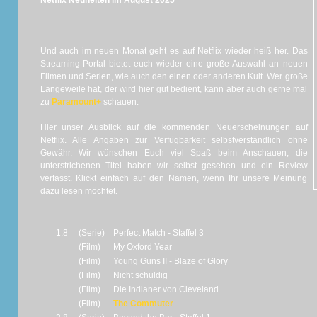
Netflix Neuheiten im August 2025
Und auch im neuen Monat geht es auf Netflix wieder heiß her. Das
Streaming-Portal bietet euch wieder eine große Auswahl an neuen
Filmen und Serien, wie auch den einen oder anderen Kult. Wer große
Langeweile hat, der wird hier gut bedient, kann aber auch gerne mal
zu
Paramount+
schauen.
Hier unser Ausblick auf die kommenden Neuerscheinungen auf
Netflix. Alle Angaben zur Verfügbarkeit selbstverständlich ohne
Gewähr. Wir wünschen Euch viel Spaß beim Anschauen, die
unterstrichenen Titel haben wir selbst gesehen und ein Review
verfasst. Klickt einfach auf den Namen, wenn Ihr unsere Meinung
dazu lesen möchtet.
1.8
(Serie)
Perfect Match - Staffel 3
(Film)
My Oxford Year
(Film)
Young Guns II - Blaze of Glory
(Film)
Nicht schuldig
(Film)
Die Indianer von Cleveland
(Film)
The Commuter