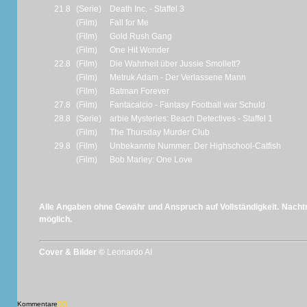
21.8
(Serie)
Death Inc. - Staffel 3
(Film)
Fall for Me
(Film)
Gold Rush Gang
(Film)
One Hit Wonder
22.8
(Film)
Die Wahrheit über Jussie Smollett?
(Film)
Metruk Adam - Der Verlassene Mann
(Film)
Batman Forever
27.8
(Film)
Fantacalcio - Fantasy Football war Schuld
28.8
(Serie)
arbie Mysteries: Beach Detectives - Staffel 1
(Film)
The Thursday Murder Club
29.8
(Film)
Unbekannte Nummer: Der Highschool-Catfish
(Film)
Bob Marley: One Love
Alle Angaben ohne Gewähr und Anspruch auf Vollständigkeit. Nachtr
möglich.
Cover & Bilder ©
Leonardo AI
Kommentare
[X]