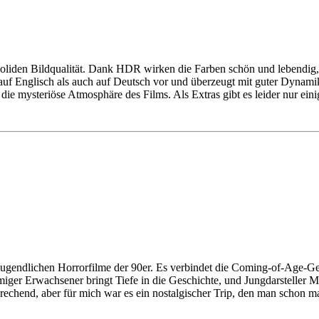
soliden Bildqualität. Dank HDR wirken die Farben schön und lebendig,
auf Englisch als auch auf Deutsch vor und überzeugt mit guter Dynamik
e mysteriöse Atmosphäre des Films. Als Extras gibt es leider nur einig
gendlichen Horrorfilme der 90er. Es verbindet die Coming-of-Age-Ges
ger Erwachsener bringt Tiefe in die Geschichte, und Jungdarsteller M
nbrechend, aber für mich war es ein nostalgischer Trip, den man schon 