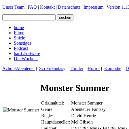
Unser Team
|
FAQ
|
Kontakt
|
Datenschutz
|
Impressum
|
Version 1.13
home
Filme
Spiele
Sonstiges
Podcast
hard-/software
Die Woche...
Action/Abenteuer
|
Sci-Fi/Fantasy
|
Thriller
|
Horror
|
Komödie
|
D
Monster Summer
Originaltitel:
Monster Summer
Genre:
Abenteuer-Fantasy
Regie:
David Henrie
Hauptdarsteller:
Mel Gibson
Laufzeit:
DVD (94 Min) • BD (98 Min)