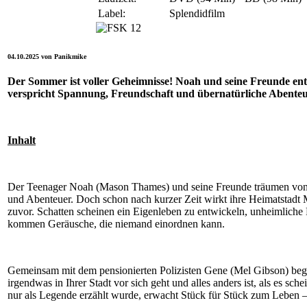
Label:
Splendidfilm
04.10.2025 von Panikmike
Der Sommer ist voller Geheimnisse!
Noah und seine Freunde entd
verspricht Spannung, Freundschaft und übernatürliche Abente
Inhalt
Der Teenager Noah (Mason Thames) und seine Freunde träumen vo
und Abenteuer. Doch schon nach kurzer Zeit wirkt ihre Heimatstadt M
zuvor. Schatten scheinen ein Eigenleben zu entwickeln, unheimliche
kommen Geräusche, die niemand einordnen kann.
Gemeinsam mit dem pensionierten Polizisten Gene (Mel Gibson) begebe
irgendwas in Ihrer Stadt vor sich geht und alles anders ist, als es s
nur als Legende erzählt wurde, erwacht Stück für Stück zum Leben –