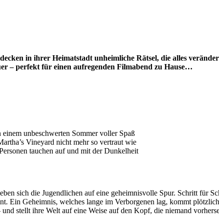
ecken in ihrer Heimatstadt unheimliche Rätsel, die alles verände
uer – perfekt für einen aufregenden Filmabend zu Hause…
n einem unbeschwerten Sommer voller Spaß
artha’s Vineyard nicht mehr so vertraut wie
 Personen tauchen auf und mit der Dunkelheit
n sich die Jugendlichen auf eine geheimnisvolle Spur. Schritt für Schr
cheint. Ein Geheimnis, welches lange im Verborgenen lag, kommt plötzlic
 und stellt ihre Welt auf eine Weise auf den Kopf, die niemand vorhe