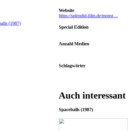
Website
https://splendid-film.de/monst ...
Special Edition
Nein
Anzahl Medien
DVD: 1 Disc, Blu-ray: 1 Disc, 4K-
UHD: 1 Disc
Schlagwörter
Sommerferien • Gefahr • Polizist
Auch interessant
Spaceballs (1987)