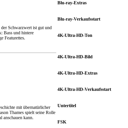
Blu-ray-Extras
Featurettes
Blu-ray-Verkaufsstart
26.09.2025
 der Schwarzwert ist gut und
: Bass und hintere
4K-Ultra-HD-Ton
e Featurettes.
Deutsch DTS-HD MA 5.1 •
Englisch DTS-HD MA 5.1
4K-Ultra-HD-Bild
2.39:1
4K-Ultra-HD-Extras
Featurettes + Blu-ray
4K-Ultra-HD-Verkaufsstart
26.09.2025
Untertitel
chichte mit übernatürlicher
Deutsch
ason Thames spielt seine Rolle
mal anschauen kann.
FSK
Ab 12 Jahren