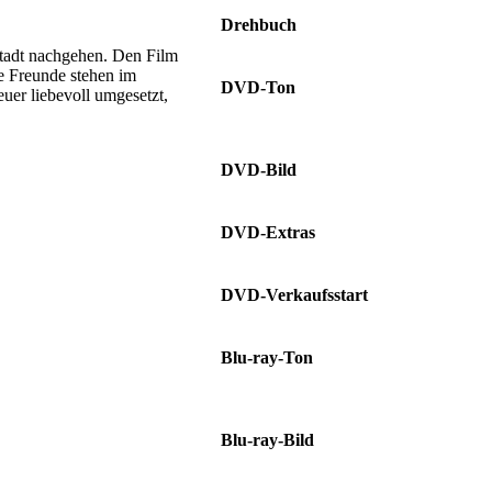
Drehbuch
Cornelius Uliano • Bryan Schulz
stadt nachgehen. Den Film
e Freunde stehen im
DVD-Ton
euer liebevoll umgesetzt,
Deutsch Dolby Digital 5.1 • Englisch
Dolby Digital 5.1
DVD-Bild
2.39:1
DVD-Extras
Featurettes
DVD-Verkaufsstart
26.09.2025
Blu-ray-Ton
Deutsch DTS-HD MA 5.1 •
Englisch DTS-HD MA 5.1
Blu-ray-Bild
2.39:1