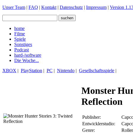
Unser Team
|
FAQ
|
Kontakt
|
Datenschutz
|
Impressum
|
Version 1.13
home
Filme
Spiele
Sonstiges
Podcast
hard-/software
Die Woche...
XBOX
|
PlayStation
|
PC
|
Nintendo
|
Gesellschaftsspiele
|
Monster Hunt
Reflection
Publisher:
Capc
Entwicklerstudio:
Capc
Genre:
Rollen