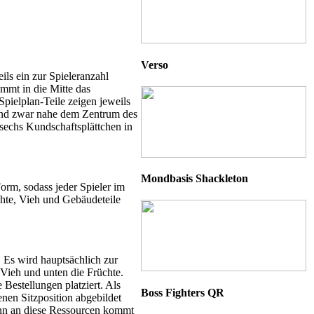
Verso
ls ein zur Spieleranzahl
mmt in die Mitte das
pielplan-Teile zeigen jeweils
, und zwar nahe dem Zentrum des
sechs Kundschaftsplättchen in
Mondbasis Shackleton
orm, sodass jeder Spieler im
chte, Vieh und Gebäudeteile
. Es wird hauptsächlich zur
Vieh und unten die Früchte.
 Bestellungen platziert. Als
Boss Fighters QR
enen Sitzposition abgebildet
Denn an diese Ressourcen kommt