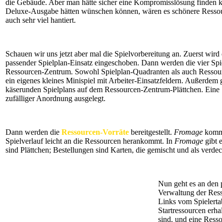
die Gebäude. Aber man hätte sicher eine Kompromisslösung finden 
Deluxe-Ausgabe hätten wünschen können, wären es schönere Ressour
auch sehr viel hantiert.
Schauen wir uns jetzt aber mal die Spielvorbereitung an. Zuerst wird
passender Spielplan-Einsatz eingeschoben. Dann werden die vier Spi
Ressourcen-Zentrum. Sowohl Spielplan-Quadranten als auch Ressource
ein eigenes kleines Minispiel mit Arbeiter-Einsatzfeldern. Außerdem
käserunden Spielplans auf dem Ressourcen-Zentrum-Plättchen. Eine 
zufälliger Anordnung ausgelegt.
Dann werden die
Ressourcen-Vorräte
bereitgestellt.
Fromage
kommt
Spielverlauf leicht an die Ressourcen herankommt. In
Fromage
gibt 
sind Plättchen; Bestellungen sind Karten, die gemischt und als verdec
Nun geht es an den p
Verwaltung der Ress
Links vom Spielertab
Startressourcen erha
sind, und eine Ress