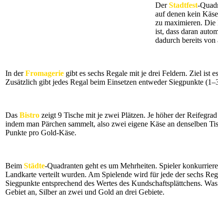
Der
Stadtfest
-Quadr
auf denen kein Käse
zu maximieren. Die P
ist, dass daran aut
dadurch bereits von 
In der
Fromagerie
gibt es sechs Regale mit je drei Feldern. Ziel is
Zusätzlich gibt jedes Regal beim Einsetzen entweder Siegpunkte (1–
Das
Bistro
zeigt 9 Tische mit je zwei Plätzen. Je höher der Reifegr
indem man Pärchen sammelt, also zwei eigene Käse an denselben Tisc
Punkte pro Gold-Käse.
Beim
Städte
-Quadranten geht es um Mehrheiten. Spieler konkurriere
Landkarte verteilt wurden. Am Spielende wird für jede der sechs Re
Siegpunkte entsprechend des Wertes des Kundschaftsplättchens. Was 
Gebiet an, Silber an zwei und Gold an drei Gebiete.