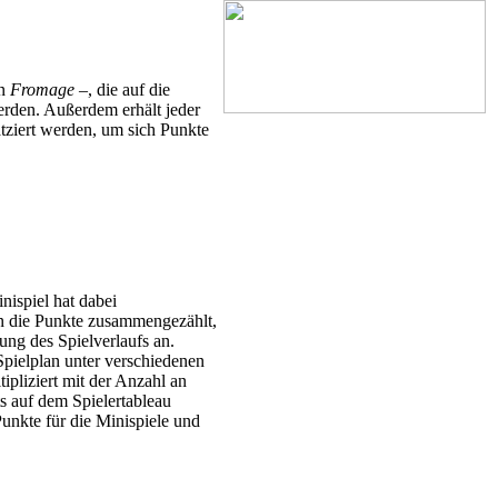
in
Fromage
–, die auf die
erden. Außerdem erhält jeder
atziert werden, um sich Punkte
nispiel hat dabei
en die Punkte zusammengezählt,
ung des Spielverlaufs an.
pielplan unter verschiedenen
pliziert mit der Anzahl an
ts auf dem Spielertableau
Punkte für die Minispiele und