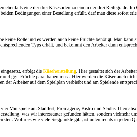
gen ebenfalls eine der drei Käsesorten zu einem der drei Reifegrade. Im
 beiden Bedingungen einer Bestellung erfüllt, darf man diese sofort erl
rbe keine Rolle und es werden auch keine Früchte benötigt. Man kann sic
es entsprechenden Typs erhält, und bekommt den Arbeiter dann entsprec
ingesetzt, erfolgt die
Käseherstellung
. Hier gestaltet sich der Arbeit
 und ggf. Früchte parat haben muss. Hier werden die Käser auch nicht 
n der Arbeiter auf dem Spielplan verbleibt und am Spielende entsprec
vier Minispiele an: Stadtfest, Fromagerie, Bistro und Städte. Thematisch
erstellung, was wir interessanter gefunden hätten, sondern vielmehr u
rkten. Wofür es wie viele Siegpunkte gibt, ist unten rechts in jedem Q