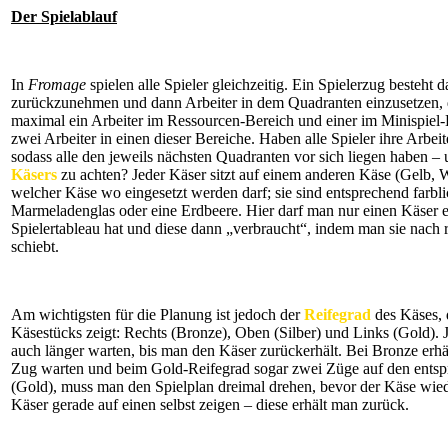
Der Spielablauf
In
Fromage
spielen alle Spieler gleichzeitig. Ein Spielerzug besteht d
zurückzunehmen und dann Arbeiter in dem Quadranten einzusetzen, d
maximal ein Arbeiter im Ressourcen-Bereich und einer im Minispiel-B
zwei Arbeiter in einen dieser Bereiche. Haben alle Spieler ihre Arbeit
sodass alle den jeweils nächsten Quadranten vor sich liegen haben – 
Käsers
zu achten? Jeder Käser sitzt auf einem anderen Käse (Gelb, 
welcher Käse wo eingesetzt werden darf; sie sind entsprechend farbli
Marmeladenglas oder eine Erdbeere. Hier darf man nur einen Käser 
Spielertableau hat und diese dann „verbraucht“, indem man sie nach
schiebt.
Am wichtigsten für die Planung ist jedoch der
Reifegrad
des Käses, 
Käsestücks zeigt: Rechts (Bronze), Oben (Silber) und Links (Gold). 
auch länger warten, bis man den Käser zurückerhält. Bei Bronze erh
Zug warten und beim Gold-Reifegrad sogar zwei Züge auf den entspr
(Gold), muss man den Spielplan dreimal drehen, bevor der Käse wied
Käser gerade auf einen selbst zeigen – diese erhält man zurück.