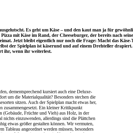
s ausgelutscht. Es geht um Käse – und den kaut man ja für gewöhn
n, Pizza mit Käse im Rand, der Cheeseburger, der bereits nach sein
Heimat. Jetzt bleibt eigentlich nur noch die Frage: Macht das Käs
bst der Spielplan ist käserund und auf einem Drehteller drapiert. 
 ihr, wenn ihr weiterlest.
n, dementsprechend kursiert auch eine Deluxe-
dort um die Materialqualität? Besonders stechen die
sesorten sitzen. Auch der Spielplan macht etwas her,
en zusammengesetzt. Ein kleiner Kritikpunkt
n (Gebäude, Früchte und Vieh) aus Holz, in der
al nichts einzuwenden, allerdings sind die Plättchen
ruhig etwas größer gestalten können. Wir vermuten,
 dem Tableau angeordnet werden müssen, besonders