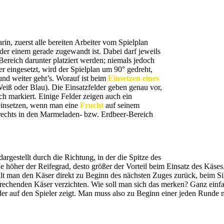
arin, zuerst alle bereiten Arbeiter vom Spielplan
er einem gerade zugewandt ist. Dabei darf jeweils
ereich darunter platziert werden; niemals jedoch
er eingesetzt, wird der Spielplan um 90° gedreht,
und weiter geht’s. Worauf ist beim
Einsetzen eines
Weiß oder Blau). Die Einsatzfelder geben genau vor,
ch markiert. Einige Felder zeigen auch ein
einsetzen, wenn man eine
Frucht
auf seinem
 rechts in den Marmeladen- bzw. Erdbeer-Bereich
dargestellt durch die Richtung, in der die Spitze des
Je höher der Reifegrad, desto größer der Vorteil beim Einsatz des Käse
ält man den Käser direkt zu Beginn des nächsten Zuges zurück, beim S
echenden Käser verzichten. Wie soll man sich das merken? Ganz einfac
er auf den Spieler zeigt. Man muss also zu Beginn einer jeden Runde 