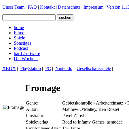
Unser Team
|
FAQ
|
Kontakt
|
Datenschutz
|
Impressum
|
Version 1.13
home
Filme
Spiele
Sonstiges
Podcast
hard-/software
Die Woche...
XBOX
|
PlayStation
|
PC
|
Nintendo
|
Gesellschaftsspiele
|
Fromage
Genre:
Gebietskontrolle • Arbeitereinsatz
Autor:
Matthew O'Malley, Ben Rosset
Illustrator:
Pavel Zhovba
Spieleverlag:
Road to Infamy Games, asmodee
Empfohlenes Alter:
14+ Jahre