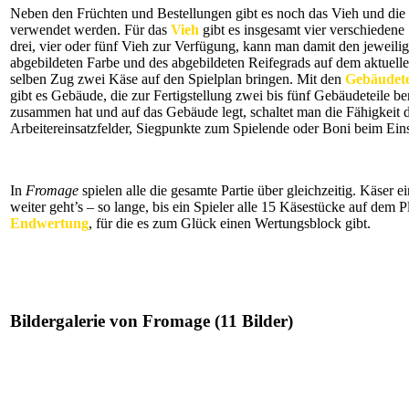
Neben den Früchten und Bestellungen gibt es noch das Vieh und die 
verwendet werden. Für das
Vieh
gibt es insgesamt vier verschiedene
drei, vier oder fünf Vieh zur Verfügung, kann man damit den jeweilige
abgebildeten Farbe und des abgebildeten Reifegrads auf dem aktuell
selben Zug zwei Käse auf den Spielplan bringen. Mit den
Gebäudete
gibt es Gebäude, die zur Fertigstellung zwei bis fünf Gebäudeteile 
zusammen hat und auf das Gebäude legt, schaltet man die Fähigkeit d
Arbeitereinsatzfelder, Siegpunkte zum Spielende oder Boni beim Ein
In
Fromage
spielen alle die gesamte Partie über gleichzeitig. Käser 
weiter geht’s – so lange, bis ein Spieler alle 15 Käsestücke auf dem Pl
Endwertung
, für die es zum Glück einen Wertungsblock gibt.
Bildergalerie von Fromage (11 Bilder)