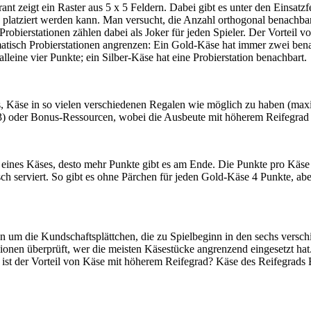
ant zeigt ein Raster aus 5 x 5 Feldern. Dabei gibt es unter den Einsatzf
 platziert werden kann. Man versucht, die Anzahl orthogonal benachba
robierstationen zählen dabei als Joker für jeden Spieler. Der Vorteil
omatisch Probierstationen angrenzen: Ein Gold-Käse hat immer zwei bena
alleine vier Punkte; ein Silber-Käse hat eine Probierstation benachbart.
t es, Käse in so vielen verschiedenen Regalen wie möglich zu haben (max
3) oder Bonus-Ressourcen, wobei die Ausbeute mit höherem Reifegrad s
ad eines Käses, desto mehr Punkte gibt es am Ende. Die Punkte pro Käse 
h serviert. So gibt es ohne Pärchen für jeden Gold-Käse 4 Punkte, abe
n um die Kundschaftsplättchen, die zu Spielbeginn in den sechs versc
gionen überprüft, wer die meisten Käsestücke angrenzend eingesetzt ha
ist der Vorteil von Käse mit höherem Reifegrad? Käse des Reifegrads 