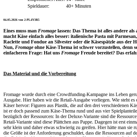
Spieldauer:
40+ Minuten
04.05.2026 von 2-PL4Y3R5
Eines muss man
Fromage
lassen: Das Thema ist alles andere al
macht Käse einfach alles besser: italienische Pasta mit Parmesa
Raclette und Fondue an Silvester oder die Käsespätzle aus der 
Nun,
Fromage
ohne Käse-Thema ist schwer vorzustellen, denn sel
einfacheren Frage: Hat uns
Fromage
Freude bereitet? Das erfahrt
Das Material und die Vorbereitung
Fromage wurde durch eine Crowdfunding-Kampagne ins Leben gerufe
Ausgabe. Hier haben wir die Retail-Ausgabe vorliegen. Wie steht es 
Käser hervor: Figuren aus Plastik, die auf den drei verschiedenen Kä
ist er doch passend zum Käse-Thema rund und aus vier Spielplanteil
bezüglich der Ressourcen: In der Deluxe-Variante sind die Ressource
Retail-Variante sind diese Plättchen aus Pappe. Dagegen ist erst einm
sehr klein und daher etwas schwierig zu greifen. Hier hätte man sie 
die Größe ist der Anforderung geschuldet, dass die Ressourcen auf