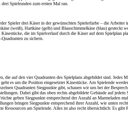
. drei Spielrunden zum ersten Mal ran.
eder Spieler drei Käser in der gewünschten Spielerfarbe – die Arbeiter 
käse (weiß), Hartkäse (gelb) und Blauschimmelkäse (blau) gesteckt w
 Käsestücke, die im Spielverlauf durch die Käser auf dem Spielplan pl
n-Quadranten zu sichern.
n, die auf den vier Quadranten des Spielplans abgebildet sind. Jedes Mi
en geht es um die Position eingesetzter Käsestücke. Am Spielende werd
 einzelnen Quadranten Siegpunkte gibt, schauen wir uns bei der Besprech
llungen. Dabei gibt das oben rechts abgebildete Gebäude auf jedem S
 Früchte geben Siegpunkte entsprechend der Anzahl an Marmeladen multi
tellungen bringen Siegpunkte entsprechend ihrer Anzahl, wie unten rech
e Ressourcen am Spielende. Alles ist also recht übersichtlich: Es gibt 