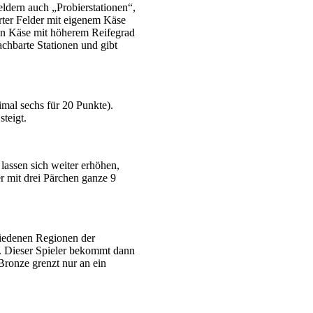
eldern auch „Probierstationen“,
rter Felder mit eigenem Käse
 von Käse mit höherem Reifegrad
chbarte Stationen und gibt
imal sechs für 20 Punkte).
teigt.
lassen sich weiter erhöhen,
r mit drei Pärchen ganze 9
hiedenen Regionen der
t. Dieser Spieler bekommt dann
Bronze grenzt nur an ein