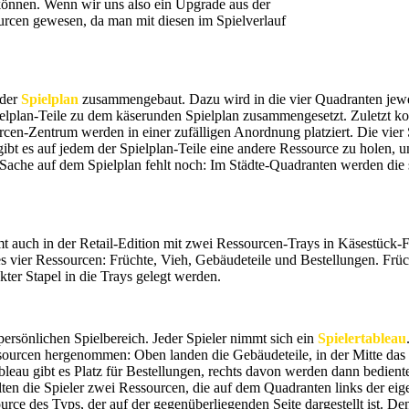
können. Wenn wir uns also ein Upgrade aus der
cen gewesen, da man mit diesen im Spielverlauf
 der
Spielplan
zusammengebaut. Dazu wird in die vier Quadranten jewei
elplan-Teile zu dem käserunden Spielplan zusammengesetzt. Zuletzt ko
n-Zentrum werden in einer zufälligen Anordnung platziert. Die vier S
 gibt es auf jedem der Spielplan-Teile eine andere Ressource zu holen
Sache auf dem Spielplan fehlt noch: Im Städte-Quadranten werden die 
 auch in der Retail-Edition mit zwei Ressourcen-Trays in Käsestück-F
es vier Ressourcen: Früchte, Vieh, Gebäudeteile und Bestellungen. Frü
kter Stapel in die Trays gelegt werden.
ersönlichen Spielbereich. Jeder Spieler nimmt sich ein
Spielertableau
ourcen hergenommen: Oben landen die Gebäudeteile, in der Mitte das 
leau gibt es Platz für Bestellungen, rechts davon werden dann bediente
lten die Spieler zwei Ressourcen, die auf dem Quadranten links der eig
ource des Typs, der auf der gegenüberliegenden Seite dargestellt ist. 