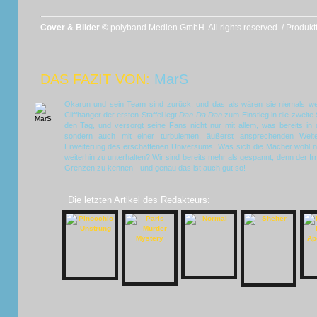
Cover & Bilder ©
polyband Medien GmbH. All rights reserved. / Produk
DAS FAZIT VON:
MarS
Okarun und sein Team sind zurück, und das als wären sie niemals w
Cliffhanger der ersten Staffel legt
Dan Da Dan
zum Einstieg in die zweite 
den Tag, und versorgt seine Fans nicht nur mit allem, was bereits in 
sondern auch mit einer turbulenten, äußerst ansprechenden Weit
Erweiterung des erschaffenen Universums. Was sich die Macher wohl no
weiterhin zu unterhalten? Wir sind bereits mehr als gespannt, denn der Ir
Grenzen zu kennen - und genau das ist auch gut so!
Die letzten Artikel des Redakteurs: