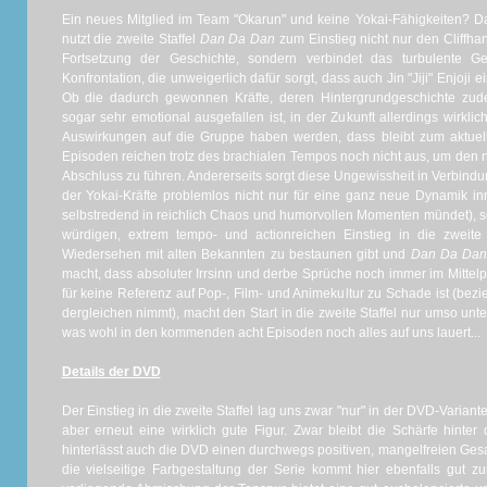
Ein neues Mitglied im Team "Okarun" und keine Yokai-Fähigkeiten? Da
nutzt die zweite Staffel
Dan Da Dan
zum Einstieg nicht nur den Cliffha
Fortsetzung der Geschichte, sondern verbindet das turbulente G
Konfrontation, die unweigerlich dafür sorgt, dass auch Jin "Jiji" Enjoji
Ob die dadurch gewonnen Kräfte, deren Hintergrundgeschichte zud
sogar sehr emotional ausgefallen ist, in der Zukunft allerdings wirkli
Auswirkungen auf die Gruppe haben werden, dass bleibt zum aktuell
Episoden reichen trotz des brachialen Tempos noch nicht aus, um den
Abschluss zu führen. Andererseits sorgt diese Ungewissheit in Verbind
der Yokai-Kräfte problemlos nicht nur für eine ganz neue Dynamik in
selbstredend in reichlich Chaos und humorvollen Momenten mündet), s
würdigen, extrem tempo- und actionreichen Einstieg in die zweit
Wiedersehen mit alten Bekannten zu bestaunen gibt und
Dan Da Da
macht, dass absoluter Irrsinn und derbe Sprüche noch immer im Mittelp
für keine Referenz auf Pop-, Film- und Animekultur zu Schade ist (bez
dergleichen nimmt), macht den Start in die zweite Staffel nur umso unt
was wohl in den kommenden acht Episoden noch alles auf uns lauert...
Details der DVD
Der Einstieg in die zweite Staffel lag uns zwar "nur" in der DVD-Variante
aber erneut eine wirklich gute Figur. Zwar bleibt die Schärfe hinter
hinterlässt auch die DVD einen durchwegs positiven, mangelfreien Gesa
die vielseitige Farbgestaltung der Serie kommt hier ebenfalls gut zu