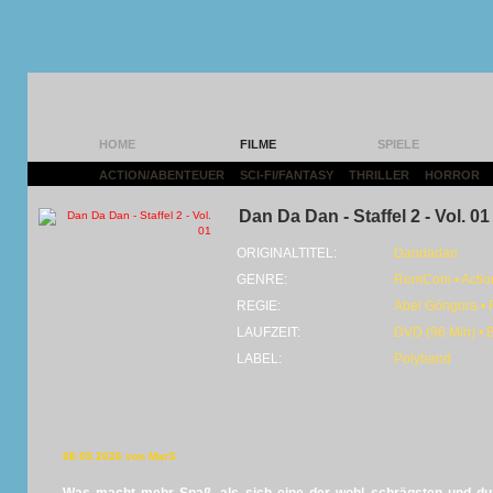
HOME
FILME
SPIELE
ACTION/ABENTEUER
|
SCI-FI/FANTASY
|
THRILLER
|
HORROR
|
Dan Da Dan - Staffel 2 - Vol. 01
ORIGINALTITEL:
Dandadan
GENRE:
RomCom • Action
REGIE:
Abel Góngora •
LAUFZEIT:
DVD (96 Min) • 
LABEL:
Polyband
08.05.2026 von MarS