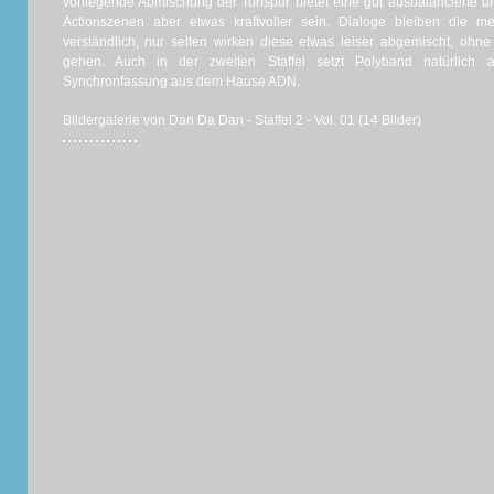
vorliegende Abmischung der Tonspur bietet eine gut ausbalancierte u
Actionszenen aber etwas kraftvoller sein. Dialoge bleiben die mei
verständlich, nur selten wirken diese etwas leiser abgemischt, oh
gehen. Auch in der zweiten Staffel setzt Polyband natürlich 
Synchronfassung aus dem Hause ADN.
Bildergalerie von Dan Da Dan - Staffel 2 - Vol. 01 (14 Bilder)