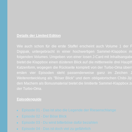
Details der Limited Edition
Wie auch schon für die erste Staffel erscheint auch Volume 1 der Fo
Digipak, untergebracht in einer hochwertigen Sammel-Klappbox mi
folgenden Volumes. Umgeben von einer losen J-Card mit Inhaltsangaben
bietet die Klappbox einen düsteren Blick auf die mittlerweile drei Haup
Katzenform, wogegen die Rückseite komplett von der Turbo-Oma übe
ersten vier Episoden steht passenderweise ganz im Zeichen Jin 
Weiterentwicklung als "Böser Blick" und dem obligatorischen Chibi-Jij
den Machern als Bonusmaterial bietet die limitierte Sammel-Klappbox 
der Turbo-Oma.
Episodenguide
Episode 01 - Das ist also die Legende der Riesenschlange
Episode 02 - Der Böse Blick
Episode 03 - Du wirst bitterböse dafür bezahlen
Episode 04 - Das ist doch viel zu gefährlich