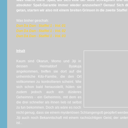
Was macht mehr Spaß, als sich eine der wohl schrägsten und du
absoluter Spaß-Garantie immer wieder anzusehen? Genau! Sich d
getan, starten wir also mit einem breiten Grinsen in die zweite Staffel
Was bisher geschah:
Dan Da Dan - Staffel 1 - Vol. 01
Dan Da Dan - Staffel 1 - Vol. 02
Dan Da Dan - Staffel 1 - Vol. 03
Inhalt
Kaum sind Okarun, Momo und Jiji in
dessen Heimatdorf Byakuja
angekommen, treffen sie dort auf die
unheimliche Kito-Familie, die den Ort
vollkommen zu kontrollieren scheint. Wie
sich schon bald herausstellt, hüten sie
zudem jedoch auch ein düsteres
Geheimnis - ein Geheimnis, mit dem es
die drei schneller als ihnen lieb ist selbst
zu tun bekommen. Doch als wäre es noch
nicht genug, dass sie einem mysteriösen Schlangengott geopfert werd
Jiji auch noch Bekanntschaft mit einem rachsüchtigen Geist, der unt
ist...