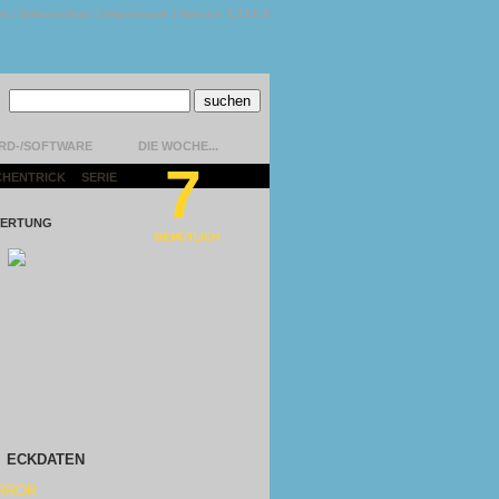
kt
|
Datenschutz
|
Impressum
|
Version 1.13.0.9
RD-/SOFTWARE
DIE WOCHE...
7
CHENTRICK
|
SERIE
|
ERTUNG
GEMÜTLICH
ECKDATEN
RROR