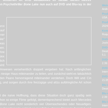
ier limitierten 4K UHD Mediabooks im Januar diesen Jahres
en Psychothriller
Bone Lake
nun auch auf DVD und Blu-ray in der
Weit
Andr
Prod
USA
Prod
rco
2024
 auf
Kom
Roqu
ner
ke"
Dre
Josh
was
gen.
DVD
Deuts
ihre
5.1
Alex
DVD-
lich
2.39:
wird
DVD-
 Anwesen versehentlich doppelt vergeben hat. Nach anfänglichen
Inter
s riesige Haus miteinander zu teilen, und zunächst sieht es tatsächlich
DVD-
iden Paare hervorragend miteinander verstehen. Doch Will und Cin
21.0
 und sorgen durch ihre freizügige und allzu aufdringliche Art schon
Blu-
Deut
Blu-
 die naive Hoffnung, dass diese Situation doch ganz spaßig sein
2.39:
hon so einige Filme gefolgt, dementsprechend bietet auch Mercedes
Blu-
r
Bone Lake
nicht sonderlich viel Überraschendes oder Neuartiges.
Inter