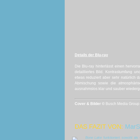
Details der Blu-ray
Die Blu-ray hinterlässt einen hervor
detailliertes Bild. Kontrastumfang u
etwas reduziert aber sehr natürlich d
Abmischung sowie die atmosphäris
ausnahmslos klar und sauber wieder
Cover & Bilder ©
Busch Media Group 
DAS FAZIT VON:
MarS
Bone Lake
funktioniert sowohl al