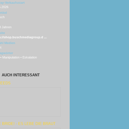
ray-Verkaufsstart
5.2026
titel
sch
8 Jahren
ite
s://shop.buschmediagroup.d ...
hl Medien
sc
agwörter
• Manipulation • Eskalation
AUCH INTERESSANT
FEEDS
 BRIDE! - ES LEBE DIE BRAUT