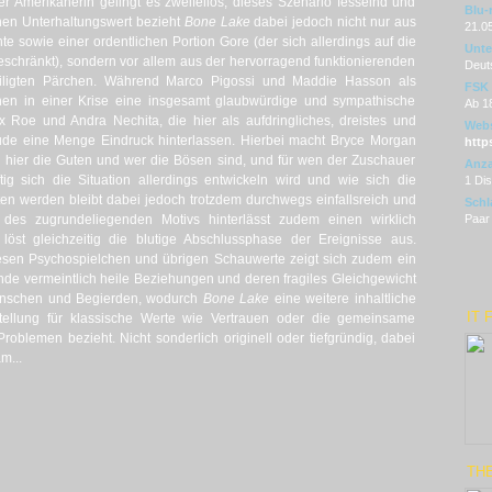
r Amerikanerin gelingt es zweifellos, dieses Szenario fesselnd und
Blu-
nen Unterhaltungswert bezieht
Bone Lake
dabei jedoch nicht nur aus
21.0
e sowie einer ordentlichen Portion Gore (der sich allerdings auf die
Unter
schränkt), sondern vor allem aus der hervorragend funktionierenden
Deut
iligten Pärchen. Während Marco Pigossi und Maddie Hasson als
FSK
hen in einer Krise eine insgesamt glaubwürdige und sympathische
Ab 1
x Roe und Andra Nechita, die hier als aufdringliches, dreistes und
Webs
reude eine Menge Eindruck hinterlassen. Hierbei macht Bryce Morgan
http
er hier die Guten und wer die Bösen sind, und für wen der Zuschauer
Anza
tig sich die Situation allerdings entwickeln wird und wie sich die
1 Di
ten werden bleibt dabei jedoch trotzdem durchwegs einfallsreich und
Schl
 des zugrundeliegenden Motivs hinterlässt zudem einen wirklich
Paar 
st gleichzeitig die blutige Abschlussphase der Ereignisse aus.
 fiesen Psychospielchen und übrigen Schauwerte zeigt sich zudem ein
ende vermeintlich heile Beziehungen und deren fragiles Gleichgewicht
ünschen und Begierden, wodurch
Bone Lake
eine weitere inhaltliche
IT 
 Stellung für klassische Werte wie Vertrauen oder die gemeinsame
blemen bezieht. Nicht sonderlich originell oder tiefgründig, dabei
m...
THE