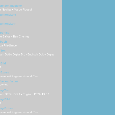
ere Schauspieler
a Nechita • Marco Pigossi
uktionsland
uktionsjahr
ponist
e Baños • Ben Cherney
hbuch
ua Friedlander
-Ton
ch Dolby Digital 5.1 • Englisch Dolby Digital
Bild
1
Extras
views mit Regisseurin und Cast
Verkaufsstart
5.2026
ray-Ton
sch DTS-HD 5.1 • Englisch DTS-HD 5.1
ray-Bild
1
ray-Extras
views mit Regisseurin und Cast