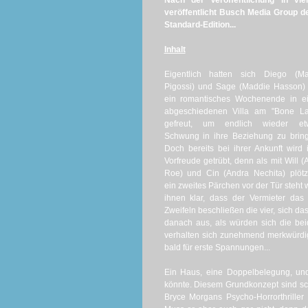
Nach der Veröffentlichung in v
veröffentlicht Busch Media Group d
Standard-Edition...
Inhalt
Eigentlich hatten sich Diego (Ma
Pigossi) und Sage (Maddie Hasson)
ein romantisches Wochenende in ei
abgeschiedenen Villa am "Bone La
gefreut, um endlich wieder et
Schwung in ihre Beziehung zu brin
Doch bereits bei ihrer Ankunft wird 
Vorfreude getrübt, denn als mit Will (
Roe) und Cin (Andra Nechita) plötz
ein zweites Pärchen vor der Tür steht 
ihnen klar, dass der Vermieter das
Zweifeln beschließen die vier, sich da
danach aus, als würden sich die be
verhalten sich zunehmend merkwürdig,
bald für erste Spannungen...
Ein Haus, eine Doppelbelegung, und
könnte. Diesem Grundkonzept sind sc
Bryce Morgans Psycho-Horrorthrille