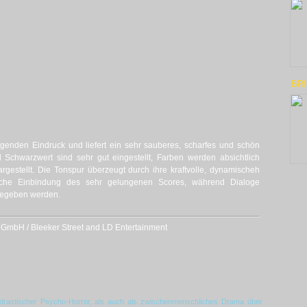
BR
ragenden Eindruck und liefert ein sehr sauberes, scharfes und schön
nd Schwarzwert sind sehr gut eingestellt, Farben werden absichtlich
argestellt. Die Tonspur überzeugt durch ihre kraftvolle, dynamischeh
che Einbindung des sehr gelungenen Scores, während Dialoge
gegeben werden.
GmbH / Bleeker Street and LD Entertainment
s drastischer Psycho-Horror, als auch als zwischenmenschliches Drama über