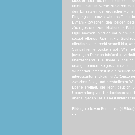
Muss er aber auch gar nicht, denn de
unterhaltsam in Szene zu setzen. Sei
dem Einsatz einiger erotischer Moment
Eingangssequenz sowie das Finale be
Dynamik zwischen den beiden bete
züchtiges und zurückhaltendes Pärc
Figur machen, sind es vor allem Ale
sexuell offenes Paar mit viel Spielf
allerdings auch recht schnell klar, w
Sympathien entwickeln soll. Wie hef
jeweiligen Pärchen tatsächlich verhal
überraschend. Die finale Auflösung
unangenehmen Beigeschmack, und lö
Wunderbar integriert in die herrlich
interessanter Blick auf für Außensteh
zwischen Alltag und persönlichen W
Ebene eröffnet, die recht deutlich
Überwindung von Hindernissen und Pro
aber auf jeden Fall äußerst unterhaltsa
Bildergalerie von Bone Lake (4 Bilder)