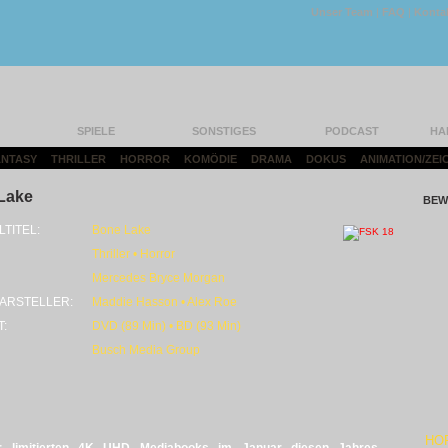
Unser Team
|
FAQ
|
Konta
SPIELE
SONSTIGES
PODCAST
HA
FANTASY
|
THRILLER
|
HORROR
|
KOMÖDIE
|
DRAMA
|
DOKUS
|
ANIMATION/ZEI
Lake
BEW
LTITEL:
Bone Lake
Thriller • Horror
Mercedes Bryce Morgan
ARSTELLER:
Maddie Hasson • Alex Roe
T:
DVD (89 Min) • BD (93 Min)
Busch Media Group
HO