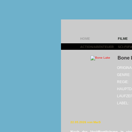
HOME
FILME
ACTION/ABENTEUER
|
SCI-FI/
Bone 
ORIGINA
GENRE:
REGIE:
HAUPTD
LAUFZEI
LABEL:
22.05.2026 von MarS